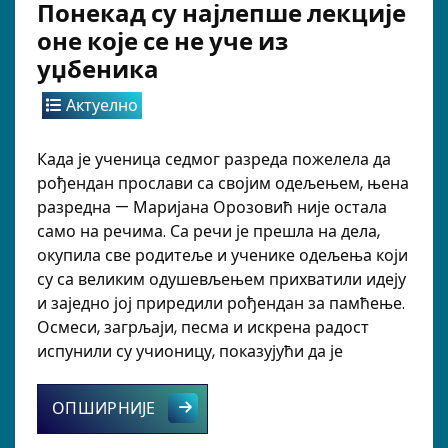
Понекад су најлепше лекције
оне које се не уче из
уџбеника
Актуелно
Када је ученица седмог разреда пожелела да
рођендан прослави са својим одељењем, њена
разредна — Маријана Орозовић није остала
само на речима. Са речи је прешла на дела,
окупила све родитеље и ученике одељења који
су са великим одушевљењем прихватили идеју
и заједно јој приредили рођендан за памћење.
Осмеси, загрљаји, песма и искрена радост
испунили су учионицу, показујући да је
Понекад су најлепше лекције оне ко
ОПШИРНИЈЕ