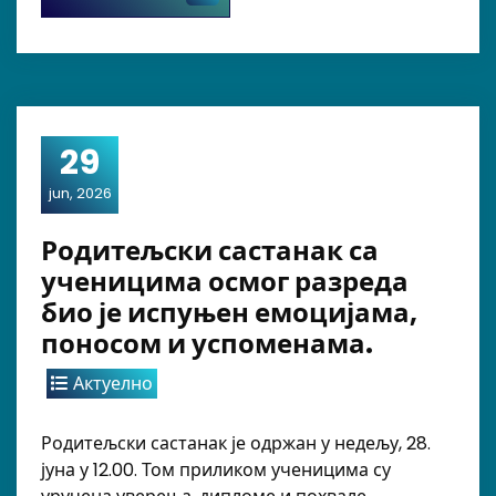
29
jun, 2026
Родитељски састанак са
ученицима осмог разреда
био је испуњен емоцијама,
поносом и успоменама.
Актуелно
Родитељски састанак је одржан у недељу, 28.
јуна у 12.00. Том приликом ученицима су