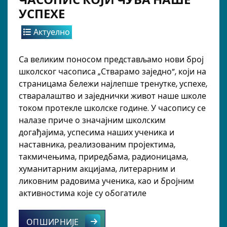
УСПЕХЕ
Актуелно
Са великим поносом представљамо нови број
школског часописа „Стварамо заједно”, који на
страницама бележи најлепше тренутке, успехе,
стваралаштво и заједнички живот наше школе
током протекле школске године. У часопису се
налазе приче о значајним школским
догађајима, успесима наших ученика и
наставника, реализованим пројектима,
такмичењима, приредбама, радионицама,
хуманитарним акцијама, литерарним и
ликовним радовима ученика, као и бројним
активностима које су обогатиле
„СТВАРАМО ЗАЈЕДНО” – ЧАСОПИС К
ОПШИРНИЈЕ