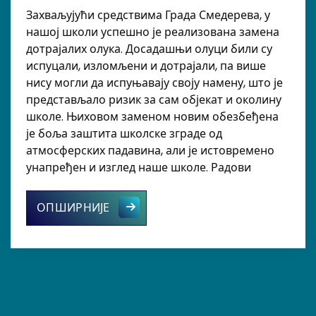
Захваљујући средствима Града Смедерева, у
нашој школи успешно је реализована замена
дотрајалих олука. Досадашњи олуци били су
испуцали, изломљени и дотрајали, па више
нису могли да испуњавају своју намену, што је
представљало ризик за сам објекат и околину
школе. Њиховом заменом новим обезбеђена
је боља заштита школске зграде од
атмосферских падавина, али је истовремено
унапређен и изглед наше школе. Радови
Нови олуци за лепшу и безбеднију 
ОПШИРНИЈЕ