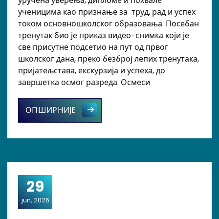
уручена уверења, дипломе и похвале
ученицима као признање за труд, рад и успех
током основношколског образовања. Посебан
тренутак био је приказ видео-снимка који је
све присутне подсетио на пут од првог
школског дана, преко безброј лепих тренутака,
пријатељстава, екскурзија и успеха, до
завршетка осмог разреда. Осмеси
Родитељски састанак са ученицима
ОПШИРНИЈЕ
29
jun, 2026