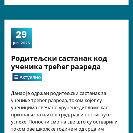
29
jun, 2026
Родитељски састанак код
ученика трећег разреда
Актуелно
Данас је одржан родитељски састанак за
ученике трећег разреда, током којег су
ученицима свечано уручене дипломе као
признање за њихов труд, рад и постигнуте
успехе. Поносни смо на све што су остварили
током ове школске године и од срца им