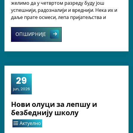
желимо да у четвртом разреду буду још
успешнији, радозналији и вреднији. Нека их и
даље прате осмеси, лепа пријатељства и
Родитељски састанак код ученика т
ОПШИРНИЈЕ
29
jun, 2026
Нови олуци за лепшу и
безбеднију школу
Актуелно