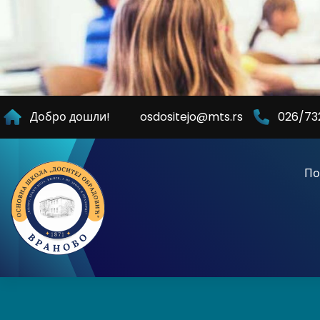
Skip
to
Content
Добро дошли!
osdositejo@mts.rs
026/73
По