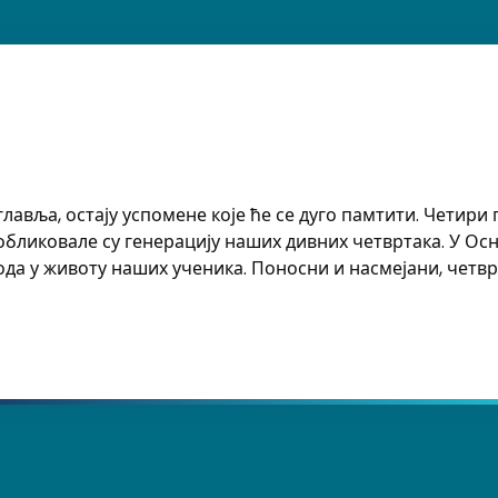
главља, остају успомене које ће се дуго памтити. Четир
обликовале су генерацију наших дивних четвртака. У Ос
да у животу наших ученика. Поносни и насмејани, четвр