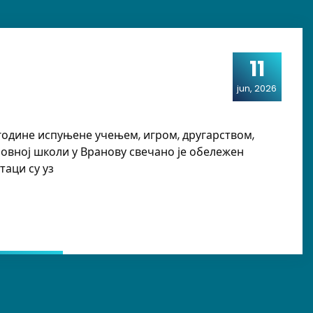
11
jun, 2026
и године испуњене учењем, игром, другарством,
новној школи у Вранову свечано је обележен
таци су уз