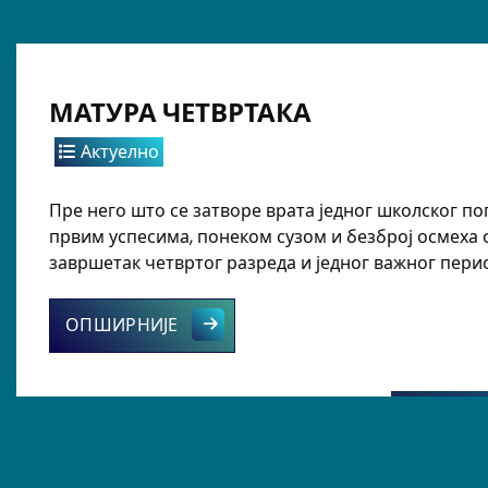
МАТУРА ЧЕТВРТАКА
Актуелно
Пре него што се затворе врата једног школског по
првим успесима, понеком сузом и безброј осмеха 
завршетак четвртог разреда и једног важног перио
МАТУРА ЧЕТВРТАКА
ОПШИРНИЈЕ