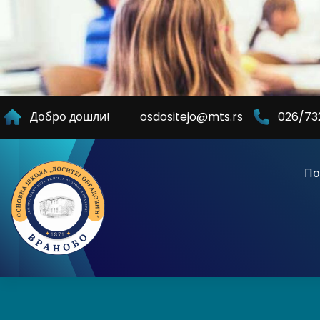
Skip
to
Content
Добро дошли!
osdositejo@mts.rs
026/73
По