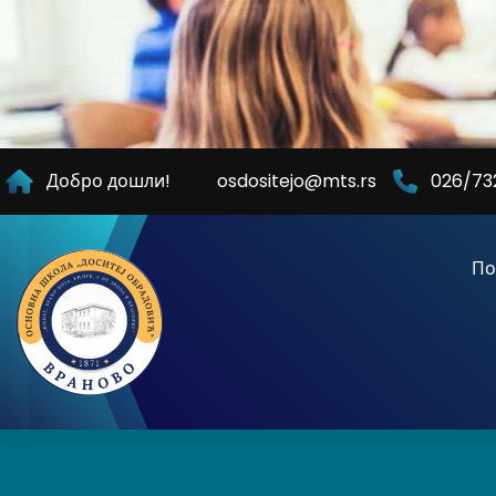
Skip
to
Content
Добро дошли!
osdositejo@mts.rs
026/73
По