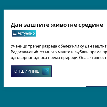
Дан заштите животне средине
Актуелно
Ученици трећег разреда обележили су Дан заштит
Радосављевић. Уз много маште и љубави према пр
одговорног односа према природи. Ова активност б
Дан заштите животне средине
ОПШИРНИЈЕ