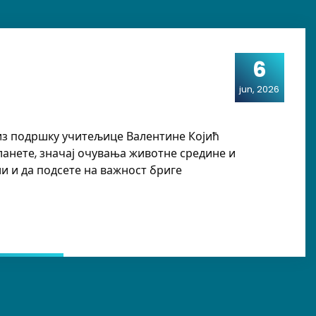
6
jun, 2026
из подршку учитељице Валентине Којић
анете, значај очувања животне средине и
и и да подсете на важност бриге