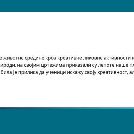
е животне средине кроз креативне ликовне активности 
ироди, на својим цртежима приказали су лепоте наше пл
ила је прилика да ученици искажу своју креативност, ал