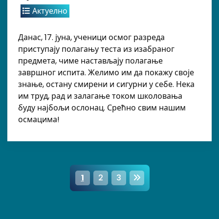
Актуелно
Данас, 17. јуна, ученици осмог разреда
приступају полагању теста из изабраног
предмета, чиме настављају полагање
завршног испита. Желимо им да покажу своје
знање, остану смирени и сигурни у себе. Нека
им труд, рад и залагање током школовања
буду најбољи ослонац. Срећно свим нашим
осмацима!
P
1
2
3
a
g