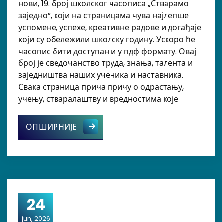
нови, 19. број школског часописа „Стварамо
заједно”, који на страницама чува најлепше
успомене, успехе, креативне радове и догађаје
који су обележили школску годину. Ускоро ће
часопис бити доступан и у пдф формату. Овај
број је сведочанство труда, знања, талента и
заједништва наших ученика и наставника.
Свака страница прича причу о одрастању,
учењу, стваралаштву и вредностима које
Представљен је 19. број школског ч
ОПШИРНИЈЕ
24
jun, 2026