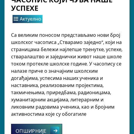
УСПЕХЕ
Актуелно
Са великим поносом представљамо нови број
школског часописа „Стварамо заједно”, који на
страницама бележи најлепше тренутке, успехе,
стваралаштво и заједнички живот наше школе
током протекле школске године. У часопису се
налазе приче о значајним школским
догађајима, успесима наших ученика и
наставника, реализованим пројектима,
такмичењима, приредбама, радионицама,
хуманитарним акцијама, литерарним и
ликовним радовима ученика, као и бројним
активностима које су обогатиле
„СТВАРАМО ЗАЈЕДНО” – ЧАСОПИС К
ОПШИРНИЈЕ