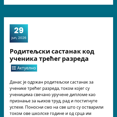
29
jun, 2026
Родитељски састанак код
ученика трећег разреда
Актуелно
Данас је одржан родитељски састанак за
ученике трећег разреда, током којег су
ученицима свечано уручене дипломе као
признање за њихов труд, рад и постигнуте
успехе. Поносни смо на све што су остварили
током ове школске године и од срца им