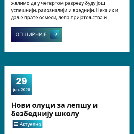
желимо да у четвртом разреду буду још
успешнији, радозналији и вреднији. Нека их и
даље прате осмеси, лепа пријатељства и
Родитељски састанак код ученика т
ОПШИРНИЈЕ
29
jun, 2026
Нови олуци за лепшу и
безбеднију школу
Актуелно