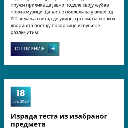
пружи прилика да јавно поделе своју љубав
према музици. Данас се обележава у више од
120 земаља света, где улице, тргови, паркови и
дворишта постају позорнице испуњене
различитим
Светски дан музике – 21. јун
ОПШИРНИЈЕ
18
jun, 2026
Израда теста из изабраног
предмета