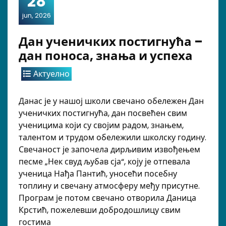
28
jun, 2026
Дан ученичких постигнућа –
дан поноса, знања и успеха
Актуелно
Данас је у нашој школи свечано обележен Дан
ученичких постигнућа, дан посвећен свим
ученицима који су својим радом, знањем,
талентом и трудом обележили школску годину.
Свечаност је започела дирљивим извођењем
песме „Нек свуд љубав сја“, коју је отпевала
ученица Нађа Пантић, уносећи посебну
топлину и свечану атмосферу међу присутне.
Програм је потом свечано отворила Даница
Крстић, пожелевши добродошлицу свим
гостима