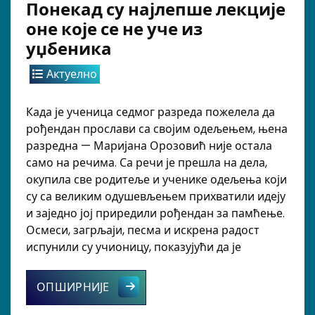
Понекад су најлепше лекције
оне које се не уче из
уџбеника
Актуелно
Када је ученица седмог разреда пожелела да
рођендан прослави са својим одељењем, њена
разредна — Маријана Орозовић није остала
само на речима. Са речи је прешла на дела,
окупила све родитеље и ученике одељења који
су са великим одушевљењем прихватили идеју
и заједно јој приредили рођендан за памћење.
Осмеси, загрљаји, песма и искрена радост
испунили су учионицу, показујући да је
Понекад су најлепше лекције оне ко
ОПШИРНИЈЕ