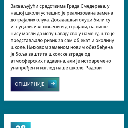
Захваљујући средствима Града Смедерева, у
нашој школи успешно је реализована замена
дотрајалих олука. Досадашњи олуци били су
испуцали, изломљени и дотрајали, па више
нису могли да испуњавају своју намену, што је
представљало ризик за сам објекат и околину
школе. Њиховом заменом новим обезбеђена
је боља заштита школске зграде од
атмосферских падавина, али је истовремено
унапређен и изглед наше школе. Радови
Нови олуци за лепшу и безбеднију 
ОПШИРНИЈЕ