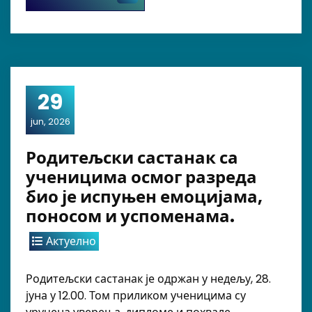
29
jun, 2026
Родитељски састанак са
ученицима осмог разреда
био је испуњен емоцијама,
поносом и успоменама.
Актуелно
Родитељски састанак је одржан у недељу, 28.
јуна у 12.00. Том приликом ученицима су