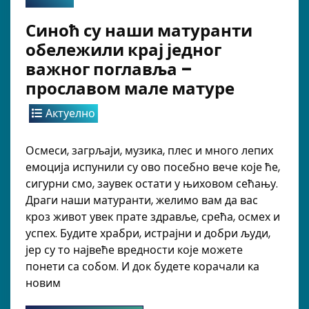
Синоћ су наши матуранти
обележили крај једног
важног поглавља –
прославом мале матуре
Актуелно
Осмеси, загрљаји, музика, плес и много лепих
емоција испунили су ово посебно вече које ће,
сигурни смо, заувек остати у њиховом сећању.
Драги наши матуранти, желимо вам да вас
кроз живот увек прате здравље, срећа, осмех и
успех. Будите храбри, истрајни и добри људи,
јер су то највеће вредности које можете
понети са собом. И док будете корачали ка
новим