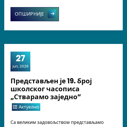
Дан ученичких постигнућа – дан по
ОПШИРНИЈЕ
27
jun, 2026
Представљен је 19. број
школског часописа
„Стварамо заједно”
Актуелно
Са великим задовољством представљамо