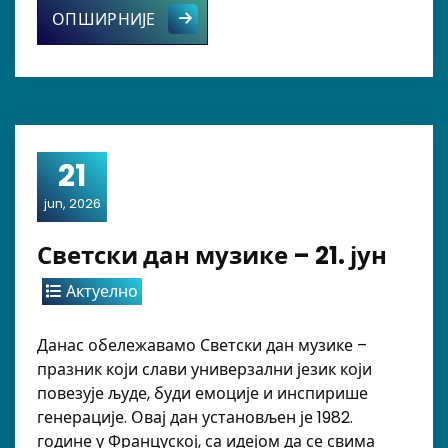
Синоћ су наши матуранти обележил
ОПШИРНИЈЕ
21
jun, 2026
Светски дан музике – 21. јун
Актуелно
Данас обележавамо Светски дан музике –
празник који слави универзални језик који
повезује људе, буди емоције и инспирише
генерације. Овај дан установљен је 1982.
године у Француској, са идејом да се свима