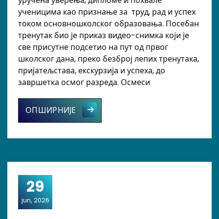
уручена уверења, дипломе и похвале
ученицима као признање за труд, рад и успех
током основношколског образовања. Посебан
тренутак био је приказ видео-снимка који је
све присутне подсетио на пут од првог
школског дана, преко безброј лепих тренутака,
пријатељстава, екскурзија и успеха, до
завршетка осмог разреда. Осмеси
Родитељски састанак са ученицима
ОПШИРНИЈЕ
29
jun, 2026