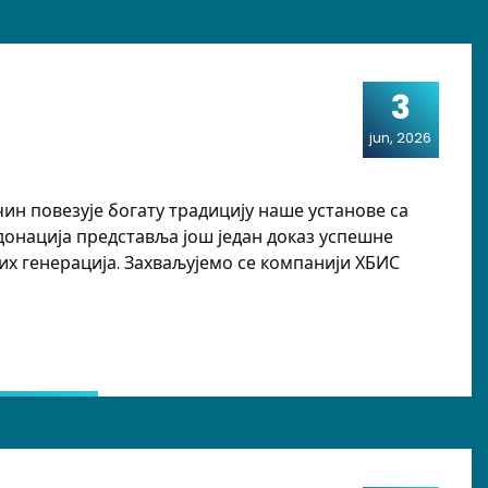
3
jun, 2026
ин повезује богату традицију наше установе са
онација представља још један доказ успешне
их генерација. Захваљујемо се компанији ХБИС