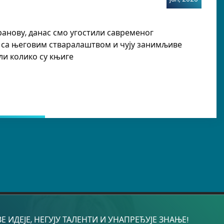
ранову, данас смо угостили савременог
се са његовим стваралаштвом и чују занимљиве
ли колико су књиге
 ИДЕЈЕ, НЕГУЈУ ТАЛЕНТИ И УНАПРЕЂУЈЕ ЗНАЊЕ!