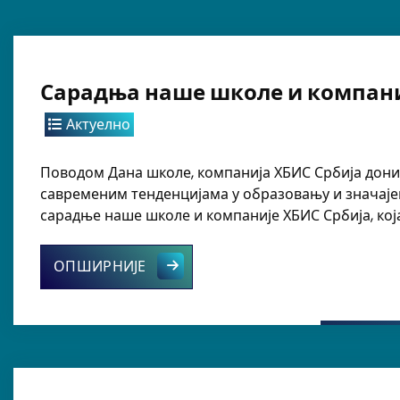
Сарадња наше школе и компани
Актуелно
Поводом Дана школе, компанија ХБИС Србија донир
савременим тенденцијама у образовању и значаје
сарадње наше школе и компаније ХБИС Србија, кој
Сарадња наше школе и компаније 
ОПШИРНИЈЕ