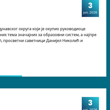
3
jun, 2026
унавског округа који је окупио руководиоце
х тема значајних за образовни систем, а најпре
ћ, просветни саветници Данијел Николић и
3
jun, 2026