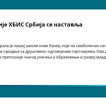
је ХБИС Србија се наставља
ала је нашој школи нови банер, који на симболичан нач
м сарадње са друштвено-одговорним партнерима. Ова д
а препознаје значај улагања у образовање и развој млад
ХБИС Србија се наставља