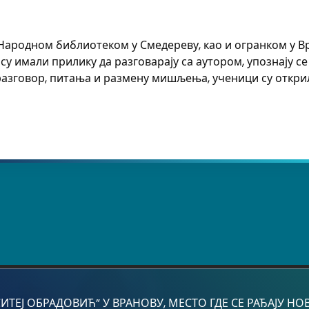
 Народном библиотеком у Смедереву, као и огранком у В
су имали прилику да разговарају са аутором, упознају 
разговор, питања и размену мишљења, ученици су откри
Ј ОБРАДОВИЋ” У ВРАНОВУ, МЕСТО ГДЕ СЕ РАЂАЈУ НОВЕ