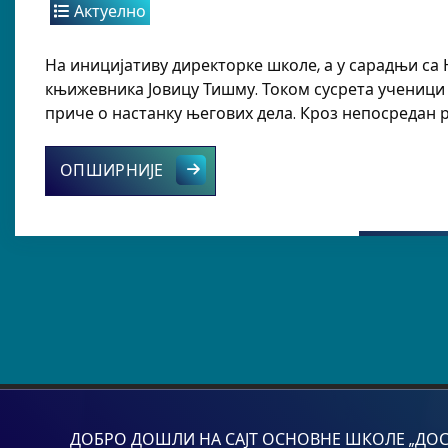
Актуелно
На иницијативу директорке школе, а у сарадњи са
књижевника Јовицу Тишму. Током сусрета ученици 
приче о настанку његових дела. Кроз непосредан 
Посета Јовице Тишме нашој школи
ОПШИРНИЈЕ
ДОБРО ДОШЛИ НА САЈТ ОСНОВНЕ ШКОЛЕ „ДОСИТЕ