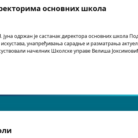
иректорима основних школа
. јуна одржан је састанак директора основних школа Под
искустава, унапређивања сарадње и разматрања актуелни
исуствовали начелник Школске управе Велиша Јоксимови
кторима основних школа
оли