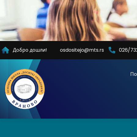
Skip
to
Content
Добро дошли!
osdositejo@mts.rs
026/73
По