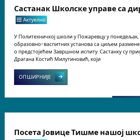
Састанак Школске управе са д
Актуелно
У Политехничкој школи у Пожаревцу у понедељак, 1
образовно-васпитних установа са циљем размене 
о предстојећем Завршном испиту. Састанку су пр
Драгана Костић Милутиновић, који
Састанак Школске управе са дире
ОПШИРНИЈЕ
Посета Јовице Тишме нашој шк