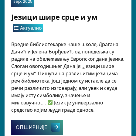
sep, 2025
Језици шире срце и ум
Актуелно
Вредне библиотекарке наше школе, Драгана
Дачић и Јелена Ђорђевић, од понедељка су
радиле на обележавању Европског дана језика.
Слоган овогодишњег Дана је: „Језици шире
срце и ум”. Пишући на различитим језицима
реч библиотека, још једном су истакле да се
речи различито изговарају, али увек и свуда
имају исту симболику, значење и
милозвучност.
Језик је универзално
средство којим људи граде односе,
Језици шире срце и ум
ОПШИРНИЈЕ