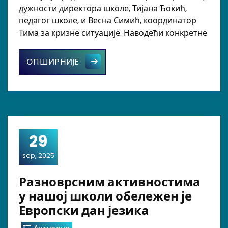
дужности директора школе, Тијана Ђокић,
педагог школе, и Весна Симић, координатор
Тима за кризне ситуације. Наводећи конкретне
Поступање система образовања у к
ОПШИРНИЈЕ
29
sep, 2025
Разноврсним активностима
у нашој школи обележен је
Европски дан језика