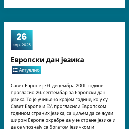
26
sep, 2025
Европски дан језика
Актуелно
Савет Европе је 6. децембра 2001. године
прогласио 26. септембар за Европски дан
језика. То је учињено крајем године, коју су
Савет Европе и ЕУ, прогласили Европском
годином страних језика, са циљем да се људи
широм Европе охрабре да уче стране језике и
да се упознају са богатом језичком и