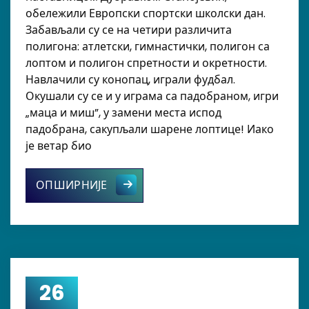
обележили Европски спортски школски дан.
Забављали су се на четири различита
полигона: атлетски, гимнастички, полигон са
лоптом и полигон спретности и окретности.
Навлачили су конопац, играли фудбал.
Окушали су се и у играма са падобраном, игри
„маца и миш”, у замени места испод
падобрана, сакупљали шарене лоптице! Иако
је ветар био
Европски школски спортски дан
ОПШИРНИЈЕ
26