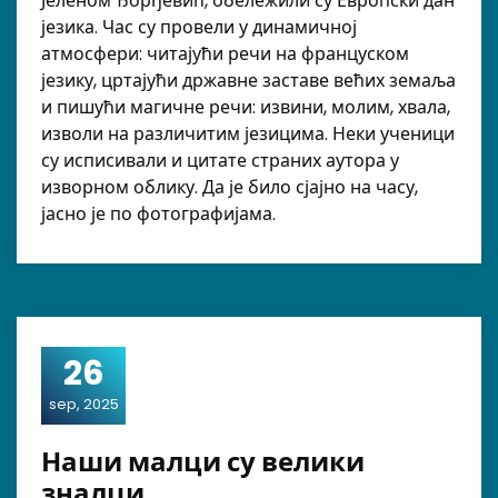
Јеленом Ђорђевић, обележили су Европски дан
језика. Час су провели у динамичној
атмосфери: читајући речи на француском
језику, цртајући државне заставе већих земаља
и пишући магичне речи: извини, молим, хвала,
изволи на различитим језицима. Неки ученици
су исписивали и цитате страних аутора у
изворном облику. Да је било сјајно на часу,
јасно је по фотографијама.
26
sep, 2025
Наши малци су велики
зналци