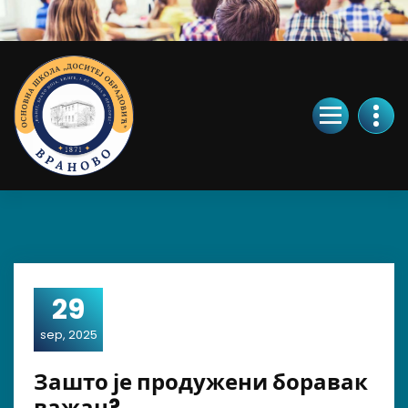
Skip
to
Content
29
sep, 2025
Зашто је продужени боравак
важан?