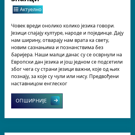
Актуелно
Човек вреди онолико колико језика говори.
Језици спајају културе, народе и појединце. Дају
нам ширину, отварају нам врата ка свету,
новим сазнањима и познанствима без
баријера. Наши малци данас су се осврнули на
Европски дан језика и још једном се подсетили
због чега су страни језици важни, које од њих
познају, за које су чули или нису. Предвођени
наставницом енглеског
Наши малци су велики зналци
ОПШИРНИЈЕ