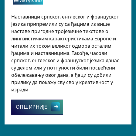
Актуелно
Наставници српског, енглеског и француског
језика припремили су са ђацима из више
наставе пригодне тројезичне текстове о
лингвистичким карактеристикама Европе и
читали их током великог одмора осталим
ђацима и наставницима. Такође, часови
српског, енглеског и француског језика данас
су делом или у потпуности били посвећени
обележавању овог дана, а ђаци су добили
прилику да покажу сву своју креативност у
изради
Разноврсним активностима у нашој
ОПШИРНИЈЕ