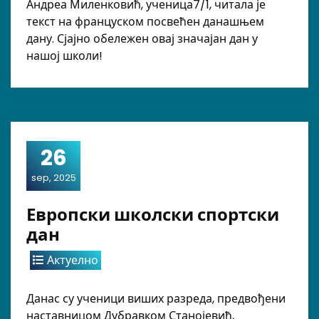
Андреа Миленковић, ученица7/1, читала је
текст на француском посвећен данашњем
дану. Сјајно обележен овај значајан дан у
нашој школи!
26
sep, 2025
Европски школски спортски
дан
Актуелно
Данас су ученици виших разреда, предвођени
наставницом Дубравком Станојевић,