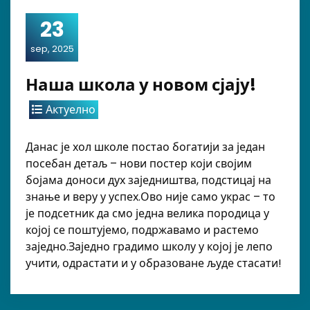
23
sep, 2025
Наша школа у новом сјају!
Актуелно
Данас је хол школе постао богатији за један
посебан детаљ – нови постер који својим
бојама доноси дух заједништва, подстицај на
знање и веру у успех.Ово није само украс – то
је подсетник да смо једна велика породица у
којој се поштујемо, подржавамо и растемо
заједно.Заједно градимо школу у којој је лепо
учити, одрастати и у образоване људе стасати!