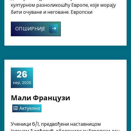
културном разноликошћу Европе, које морају
бити очуване и неговане. Европски
Европски дан језика
ОПШИРНИЈЕ
26
sep, 2025
Мали Французи
Актуелно
Ученици 6/1, предвођени наставницом