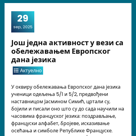
29
sep, 2025
Још једна активност у вези са
обележавањем Европског
дана језика
Актуелно
У оквиру обележавања Европског дана језика
ученици одељења 5/1 и 5/2, предвођени
наставницом Јасмином Симић, цртали су,
бојили и писали оно што су до сада научили на
часовима француског језика: поздрављање,
француски алфабет, бројеве, исказивање
осећања и симболе Републике Француске.