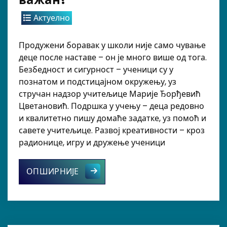
Актуелно
Продужени боравак у школи није само чување
деце после наставе – он је много више од тога.
Безбедност и сигурност – ученици су у
познатом и подстицајном окружењу, уз
стручан надзор учитељице Марије Ђорђевић
Цветановић. Подршка у учењу – деца редовно
и квалитетно пишу домаће задатке, уз помоћ и
савете учитељице. Развој креативности – кроз
радионице, игру и дружење ученици
Зашто је продужени боравак важа
ОПШИРНИЈЕ