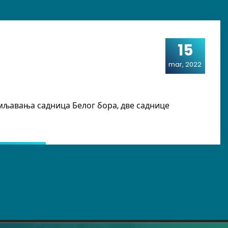
15
mar, 2022
мљавања садница Белог бора, две саднице