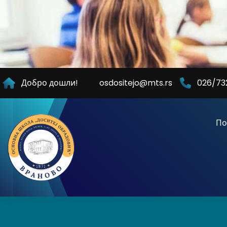
Skip
to
Content
Добро дошли!
osdositejo@mts.rs
026/73
По