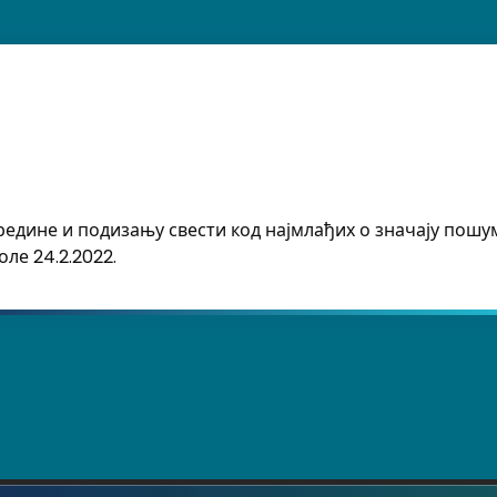
едине и подизању свести код најмлађих о значају пошу
ле 24.2.2022.