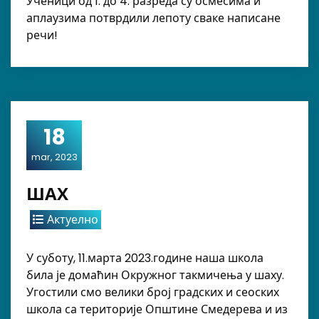
Ученици од 1. до 4. разреда су осмесима и
аплаузима потврдили лепоту сваке написане
речи!
18
mar, 2023
ШАХ
Актуелно
У суботу, 11.марта 2023.године наша школа
била је домаћин Окружног такмичења у шаху.
Угостили смо велики број градских и сеоских
школа са територије Општине Смедерева и из