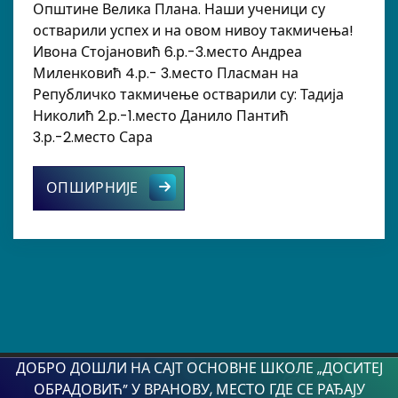
Општине Велика Плана. Наши ученици су
остварили успех и на овом нивоу такмичења!
Ивона Стојановић 6.р.-3.место Андреа
Миленковић 4.р.- 3.место Пласман на
Републичко такмичење остварили су: Тадија
Николић 2.р.-1.место Данило Пантић
3.р.-2.место Сара
ШАХ
ОПШИРНИЈЕ
ДОБРО ДОШЛИ НА САЈТ ОСНОВНЕ ШКОЛЕ „ДОСИТЕЈ
ОБРАДОВИЋ” У ВРАНОВУ, МЕСТО ГДЕ СЕ РАЂАЈУ