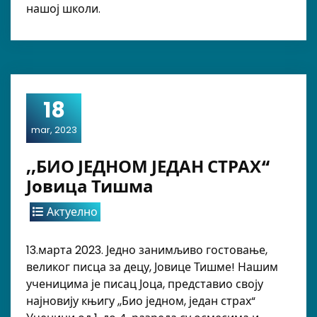
нашој школи.
18
mar, 2023
,,БИО ЈЕДНОМ ЈЕДАН СТРАХ“
Јовица Тишма
Актуелно
13.марта 2023. Једно занимљиво гостовање,
великог писца за децу, Јовице Тишме! Нашим
ученицима је писац Јоца, представио своју
најновију књигу ,,Био једном, један страх“