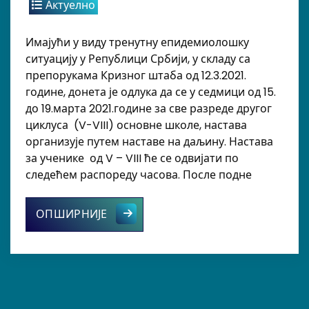
Актуелно
Имајући у виду тренутну епидемиолошку
ситуацију у Републици Србији, у складу са
препорукама Кризног штаба од 12.3.2021.
године, донета је одлука да се у седмици од 15.
до 19.марта 2021.године за све разреде другог
циклуса (V-VIII) основне школе, настава
организује путем наставе на даљину. Настава
за ученике од V – VIII ће се одвијати по
следећем распореду часова. После подне
ОБАВЕШТЕЊЕ
ОПШИРНИЈЕ