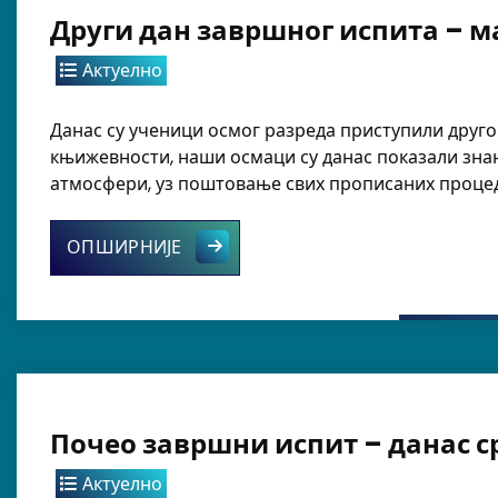
Други дан завршног испита – 
Актуелно
Данас су ученици осмог разреда приступили другом
књижевности, наши осмаци су данас показали знањ
атмосфери, уз поштовање свих прописаних процед
Други дан завршног испита – мат
ОПШИРНИЈЕ
Почео завршни испит – данас с
Актуелно