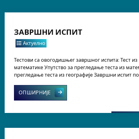
ЗАВРШНИ ИСПИТ
Актуелно
Тестови са овогодишњег завршног испита: Тест из 
математике Упутство за прегледање теста из матем
прегледање теста из географије Завршни испит по
ЗАВРШНИ ИСПИТ
ОПШИРНИЈЕ