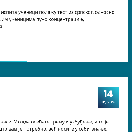
г испита ученици полажу тест из српског, односно
ашим ученицима пуно концентрације,
а
14
jun, 2026
овали. Можда осећате трему и узбуђење, и то је
што вам је потребно, већ носите у себи: знање,