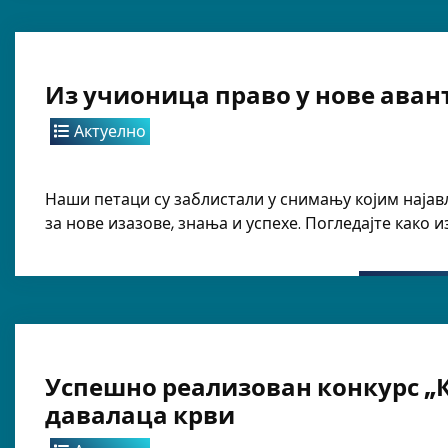
Из учионица право у нове аван
Актуелно
Наши петаци су заблистали у снимању којим најав
за нове изазове, знања и успехе. Погледајте како 
Успешно реализован конкурс „
давалаца крви