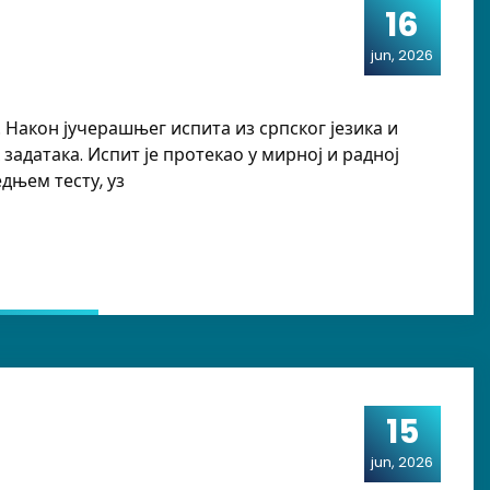
16
jun, 2026
 Након јучерашњег испита из српског језика и
адатака. Испит је протекао у мирној и радној
дњем тесту, уз
15
jun, 2026