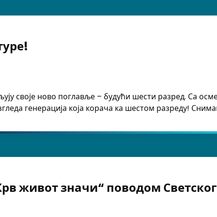
туре!
љују своје ново поглавље – будући шести разред. Са осм
изгледа генерација која корача ка шестом разреду! Снимак
Крв живот значи“ поводом Светско