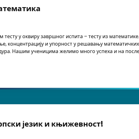
математика
 тесту у оквиру завршног испита – тесту из математике.
е, концентрацију и упорност у решавању математичких з
ура. Нашим ученицима желимо много успеха и на после
ематика
рпски језик и књижевност!