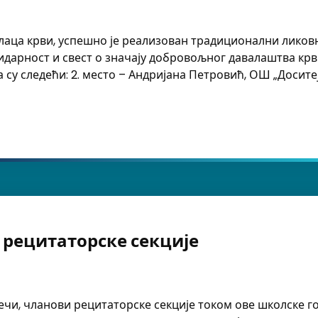
алаца крви, успешно је реализован традиционални ликов
лидарност и свест о значају добровољног давалаштва крви
а су следећи: 2. место – Андријана Петровић, ОШ „Досит
 живот значи“ поводом Светског дана добровољних да
рецитаторске секције
ечи, чланови рецитаторске секције током ове школске г