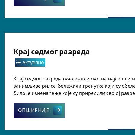
Крај седмог разреда
Актуелно
Крај седмог разреда обележили смо на најлепши м
занимљиве рилсе, бележили тренутке који су обел
било је изненађење које су приредили својој разр
Крај седмог разреда
ОПШИРНИЈЕ