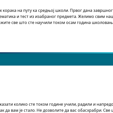
их корака на путу ка средњој школи. Првог дана завршно
атематика и тест из изабраног предмета. Желимо свим н
окажите све што сте научили током осам година школовањ
ки језик и књижевност!
оказати колико сте током године учили, радили и напред
к да вам је стало. Не дозволите да вас обасхрабри. Све 