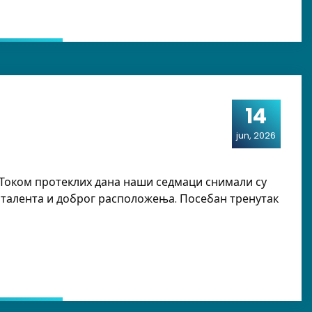
14
jun, 2026
! Током протеклих дана наши седмаци снимали су
, талента и доброг расположења. Посебан тренутак