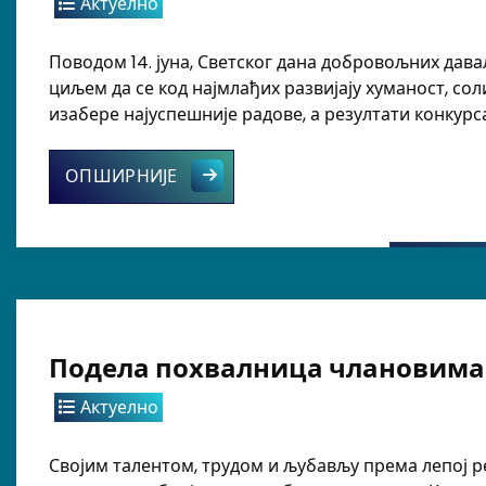
Актуелно
Поводом 14. јуна, Светског дана добровољних дав
циљем да се код најмлађих развијају хуманост, со
изабере најуспешније радове, а резултати конкурс
Успешно реализован конкурс „Крв
ОПШИРНИЈЕ
Подела похвалница члановима 
Актуелно
Својим талентом, трудом и љубављу према лепој р