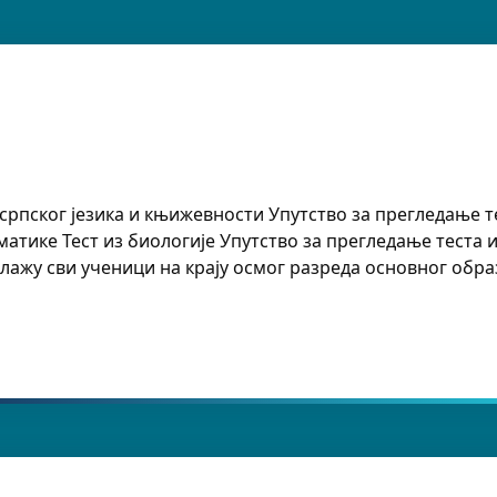
српског језика и књижевности Упутство за прегледање те
атике Тест из биологије Упутство за прегледање теста из
лажу сви ученици на крају осмог разреда основног обр