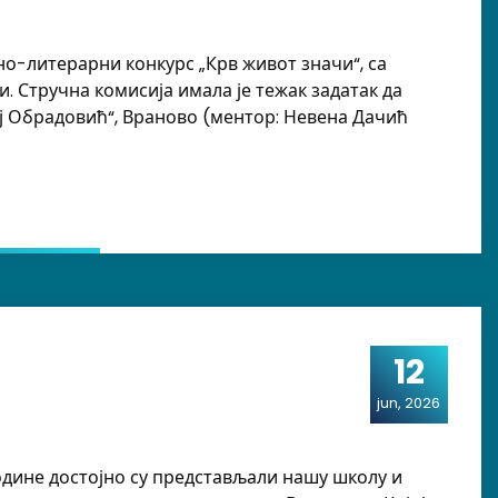
но-литерарни конкурс „Крв живот значи“, са
. Стручна комисија имала је тежак задатак да
еј Обрадовић“, Враново (ментор: Невена Дачић
валаца крви
12
jun, 2026
одине достојно су представљали нашу школу и