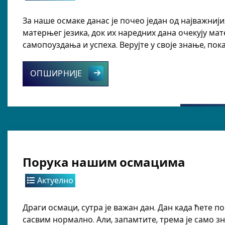
За наше осмаке данас је почео један од најважниј
матерњег језика, док их наредних дана очекују м
самопоуздања и успеха. Верујте у своје знање, п
Почео завршни испит – данас српс
ОПШИРНИЈЕ
Порука нашим осмацима
Актуелно
Драги осмаци, сутра је важан дан. Дан када ћете п
сасвим нормално. Али, запамтите, трема је само зна