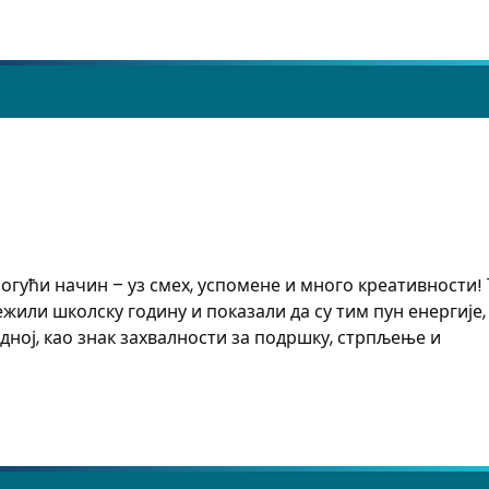
огући начин – уз смех, успомене и много креативности
ежили школску годину и показали да су тим пун енергије
едној, као знак захвалности за подршку, стрпљење и