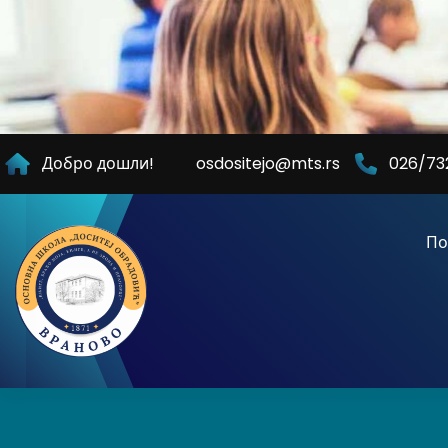
Skip
to
Content
Добро дошли!
osdositejo@mts.rs
026/73
По