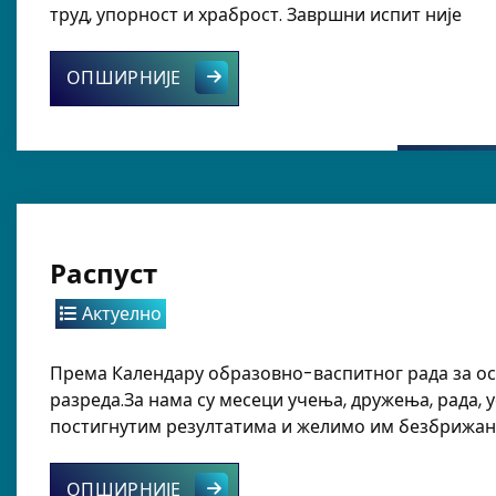
труд, упорност и храброст. Завршни испит није
Порука нашим осмацима
ОПШИРНИЈЕ
Распуст
Актуелно
Према Календару образовно-васпитног рада за осно
разреда.За нама су месеци учења, дружења, рада, 
постигнутим резултатима и желимо им безбрижан, 
Распуст
ОПШИРНИЈЕ