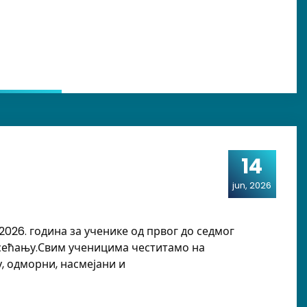
14
jun, 2026
2026. година за ученике од првог до седмог
м сећању.Свим ученицима честитамо на
, одморни, насмејани и