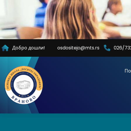
Skip
to
Content
Добро дошли!
osdositejo@mts.rs
026/73
По