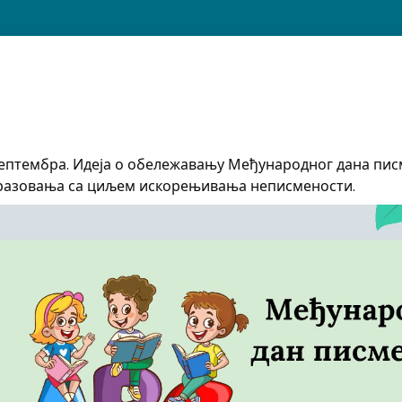
септембра. Идеја о обележавању Међународног дана писме
образовања са циљем искорењивања неписмености.