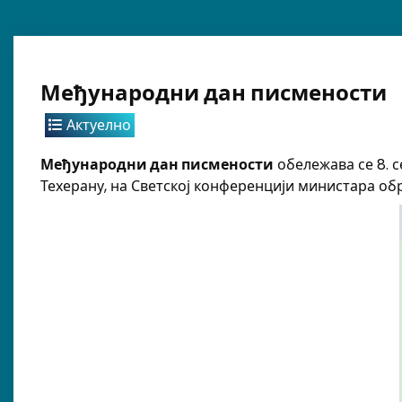
Међународни дан писмености
Актуелно
Међународни дан писмености
обележава се 8. 
Техерану, на Светској конференцији министара 