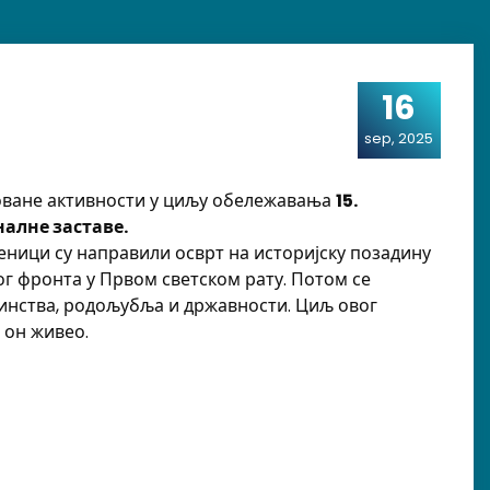
16
sep, 2025
оване активности у циљу обележавања
15.
налне заставе.
ици су направили осврт на историјску позадину
ког фронта у Првом светском рату. Потом се
динства, родољубља и државности. Циљ овог
 он живео.