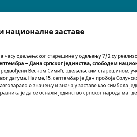
 и националне заставе
а часу одељењског старешине у одељењу 7/2 су реализ
ептембра – Дана српског јединства, слободе и нацио
редвођени Весном Симић, одељењским старешином, учен
вог датума. Наиме, 15. септембар је Дан пробоја Солунс
азговарало о значењу и значају заставе као симбола је
разника је да се оснажи јединство српског народа ма где