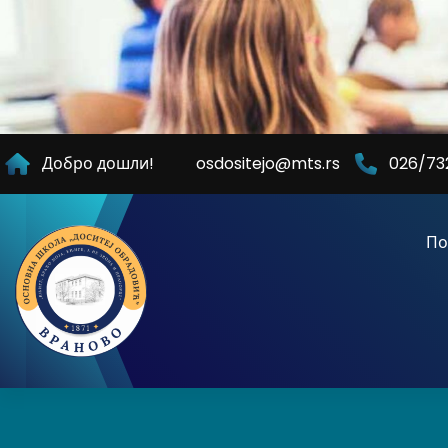
Skip
to
Content
Добро дошли!
osdositejo@mts.rs
026/73
По