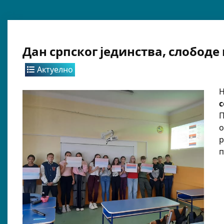
Дан српског јединства, слободе
Актуелно
Н
с
П
о
р
п