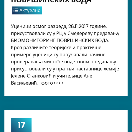
Актуелно
Уценици осмог разреда, 28.11.2017.године,
присуствовали су у РЦ у Смедереву предавању
БИОМОНИТОРИНГ ПОВРШИНСКИХ ВОДА.
Кроз различите теоријске и практичне
примере уценици су проучавали начине
проверавања чистоће воде. овом предавању
присуствовали су у пратњи наставнице хемије
Јелене Станковић и учитељице Ане
Васиљевић. фото>>>>
17