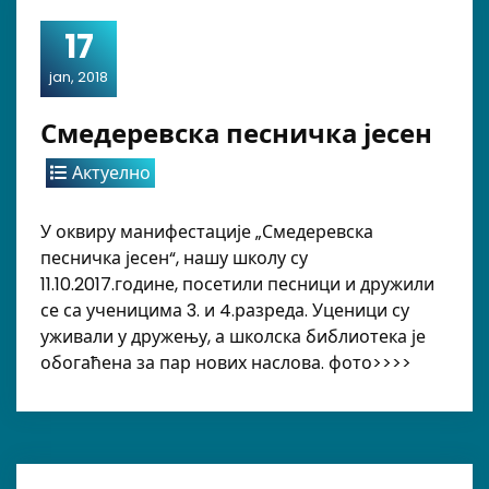
17
jan, 2018
Смедеревска песничка јесен
Актуелно
У оквиру манифестације „Смедеревска
песничка јесен“, нашу школу су
11.10.2017.године, посетили песници и дружили
се са ученицима 3. и 4.разреда. Уценици су
уживали у дружењу, а школска библиотека је
обогаћена за пар нових наслова. фото>>>>