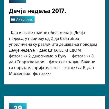
Дечја недеља 2017.
Актуелно
Као и сваке године обележена је Дечја
недеља, у периоду од 2. до 6.октобра
уприличена су различита дешавања поводом
Дечје недеље. 1. дан: ЦРТАЊЕ КРЕДОМ
фото>>>> 2. дан: Учимо о Вуку фото>>>> 3.
дан:Спортске игре фото>>>> 4. дан: Балони
са порукама пријатељства фото>>>> 5. дан :
Маскенбал фото>>>>
29