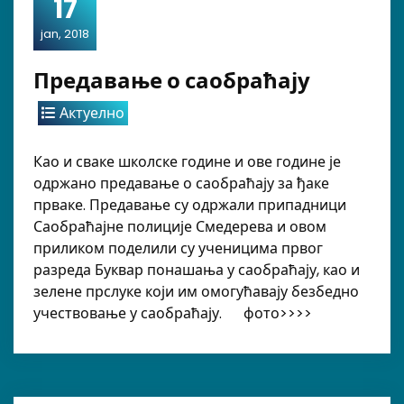
17
jan, 2018
Предавање о саобраћају
Актуелно
Као и сваке школске године и ове године је
одржано предавање о саобраћају за ђаке
прваке. Предавање су одржали припадници
Саобраћајне полиције Смедерева и овом
приликом поделили су ученицима првог
разреда Буквар понашања у саобраћају, као и
зелене прслуке који им омогућавају безбедно
учествовање у саобраћају. фото>>>>