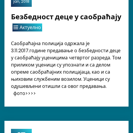
jan, 2018
Безбедност деце у саобраћају
Актуелно
Саобраћајна полиција одржала је
3.11.2017.године предавање о безбедности деце
у саобраћају уценицима четвртог разреда. Том
приликом уценици су упознати и са делом
опреме саобраћајних полицајаца, као и са
њиховим службеним возилом. Уценици су
одушевљени отишли са овог предавања.
фото>>>>