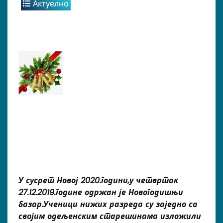
Актуелно
У сусрет Новој 2020.години,у четвртак
27.12.2019.године одржан је Новогодишњи
базар.Ученици нижих разреда су заједно са
својим одељенским старешинама изложили