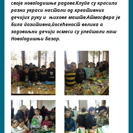
своје новогодишње радове.Клупе су красили
разни украси настали од креативних
дечијих руку и њихове маште.Атмосфера је
била позитивна,посећеност велика а
задовољни дечији осмеси су улепшали наш
Новогодишњи базар.