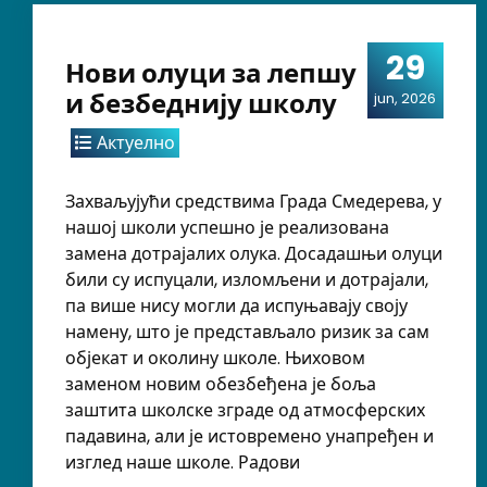
29
Нови олуци за лепшу
и безбеднију школу
jun, 2026
Актуелно
Захваљујући средствима Града Смедерева, у
нашој школи успешно је реализована
замена дотрајалих олука. Досадашњи олуци
били су испуцали, изломљени и дотрајали,
па више нису могли да испуњавају своју
намену, што је представљало ризик за сам
објекат и околину школе. Њиховом
заменом новим обезбеђена је боља
заштита школске зграде од атмосферских
падавина, али је истовремено унапређен и
изглед наше школе. Радови