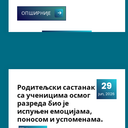
Међународни дан шаха – 20. јул
ОПШИРНИЈЕ
29
Родитељски састанак
са ученицима осмог
jun, 2026
разреда био је
испуњен емоцијама,
поносом и успоменама.