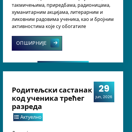
такмичењима, приредбама, радионицама,
хуманитарним акцијама, литерарним и
ликовним радовима ученика, као и бројним
активностима које су обогатиле
е кроз свет књига почиње!
„СТВАРАМО ЗАЈЕДНО” – ЧАСОПИС 
ОПШИРНИЈЕ
29
Родитељски састанак
код ученика трећег
jun, 2026
разреда
Актуелно