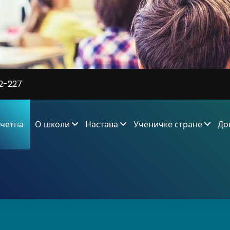
2-227
четна
О школи
Настава
Ученичке стране
До