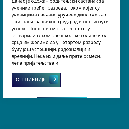
Данас је одржан родитељски састанак за
ученике трећег разреда, током којег су
ученицима свечано уручене дипломе као
признање за њихов труд, рад и постигнуте
успехе. Поносни смо на све што су
остварили током ове школске године и од
срца им желимо да у четвртом разреду
буду још успешнији, радозналији и
вреднији. Нека их и даље прате осмеси,
лепа пријатељства и
оје се не уче из уџбеника
Родитељски састанак код ученика 
ОПШИРНИЈЕ
 и успоменама.