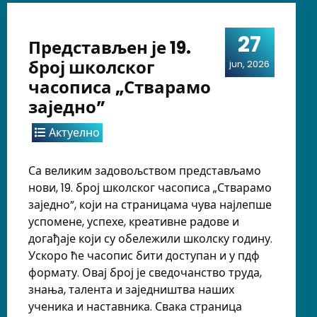
27
Представљен је 19.
број школског
jun, 2026
часописа „Стварамо
заједно”
Актуелно
Са великим задовољством представљамо
нови, 19. број школског часописа „Стварамо
заједно”, који на страницама чува најлепше
успомене, успехе, креативне радове и
догађаје који су обележили школску годину.
Ускоро ће часопис бити доступан и у пдф
формату. Овај број је сведочанство труда,
знања, талента и заједништва наших
ученика и наставника. Свака страница