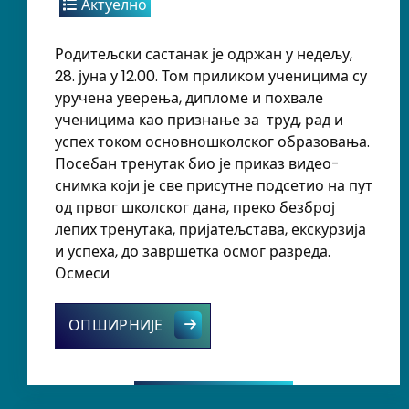
Актуелно
Родитељски састанак је одржан у недељу,
28. јуна у 12.00. Том приликом ученицима су
уручена уверења, дипломе и похвале
ученицима као признање за труд, рад и
успех током основношколског образовања.
Посебан тренутак био је приказ видео-
снимка који је све присутне подсетио на пут
од првог школског дана, преко безброј
лепих тренутака, пријатељстава, екскурзија
и успеха, до завршетка осмог разреда.
Осмеси
Родитељски састанак са ученици
ОПШИРНИЈЕ