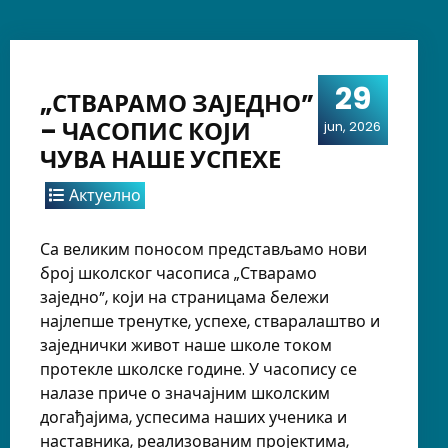
29
„СТВАРАМО ЗАЈЕДНО”
– ЧАСОПИС КОЈИ
jun, 2026
ЧУВА НАШЕ УСПЕХЕ
Актуелно
Са великим поносом представљамо нови
број школског часописа „Стварамо
заједно”, који на страницама бележи
најлепше тренутке, успехе, стваралаштво и
заједнички живот наше школе током
протекле школске године. У часопису се
налазе приче о значајним школским
догађајима, успесима наших ученика и
наставника, реализованим пројектима,