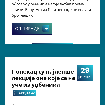
обогаћују речник и негују љубав према
књизи. Верујемо да ће и ове године велики
број наших
Читалачка значка 2026 – путовањ
ОПШИРНИЈЕ
29
Понекад су најлепше
лекције оне које се не
jun, 2026
уче из уџбеника
Актуелно