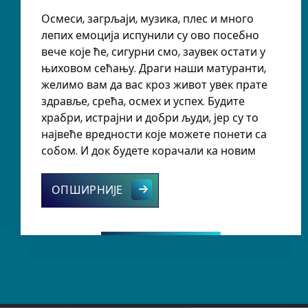
Осмеси, загрљаји, музика, плес и много
лепих емоција испунили су ово посебно
вече које ће, сигурни смо, заувек остати у
њиховом сећању. Драги наши матуранти,
желимо вам да вас кроз живот увек прате
здравље, срећа, осмех и успех. Будите
храбри, истрајни и добри људи, јер су то
највеће вредности које можете понети са
собом. И док будете корачали ка новим
Синоћ су наши матуранти обележ
ОПШИРНИЈЕ