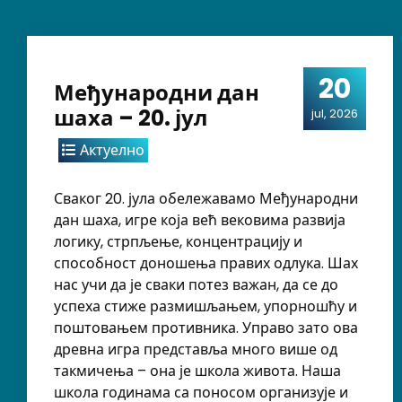
20
Међународни дан
шаха – 20. јул
jul, 2026
Актуелно
Сваког 20. јула обележавамо Међународни
дан шаха, игре која већ вековима развија
логику, стрпљење, концентрацију и
способност доношења правих одлука. Шах
нас учи да је сваки потез важан, да се до
успеха стиже размишљањем, упорношћу и
поштовањем противника. Управо зато ова
древна игра представља много више од
такмичења – она је школа живота. Наша
школа годинама са поносом организује и