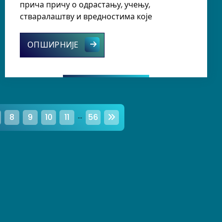
прича причу о одрастању, учењу,
стваралаштву и вредностима које
Представљен је 19. број школског 
ОПШИРНИЈЕ
оноса, знања и успеха
…
8
9
10
11
56