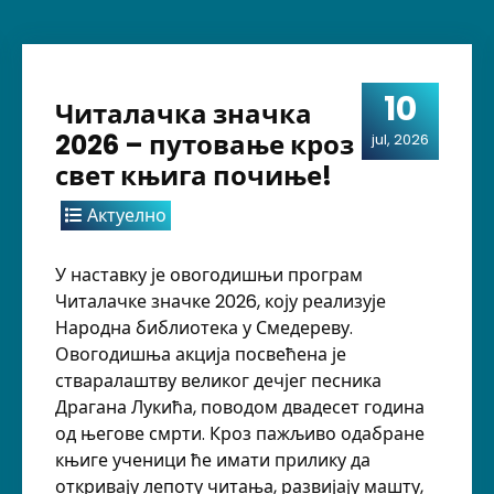
10
Читалачка значка
2026 – путовање кроз
jul, 2026
свет књига почиње!
Актуелно
У наставку је овогодишњи програм
Читалачке значке 2026, коју реализује
Народна библиотека у Смедереву.
Овогодишња акција посвећена је
стваралаштву великог дечјег песника
Драгана Лукића, поводом двадесет година
од његове смрти. Кроз пажљиво одабране
књиге ученици ће имати прилику да
откривају лепоту читања, развијају машту,