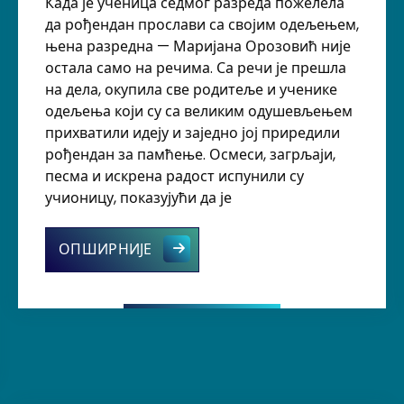
Када је ученица седмог разреда пожелела
да рођендан прослави са својим одељењем,
њена разредна — Маријана Орозовић није
остала само на речима. Са речи је прешла
на дела, окупила све родитеље и ученике
одељења који су са великим одушевљењем
прихватили идеју и заједно јој приредили
рођендан за памћење. Осмеси, загрљаји,
песма и искрена радост испунили су
учионицу, показујући да је
Понекад су најлепше лекције оне к
ОПШИРНИЈЕ
ма осмог разреда био је испуњен емоцијама, поносом