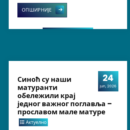
Нови олуци за лепшу и безбедни
ОПШИРНИЈЕ
24
Синоћ су наши
матуранти
jun, 2026
обележили крај
једног важног поглавља –
прославом мале матуре
Актуелно