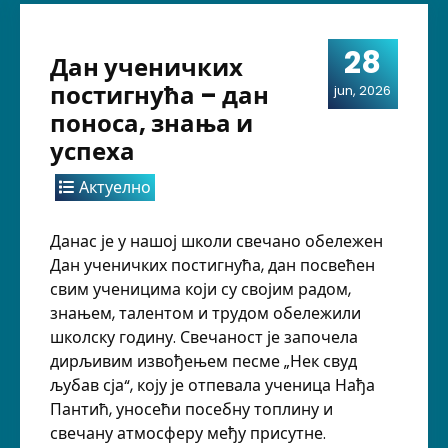
28
Дан ученичких
постигнућа – дан
jun, 2026
поноса, знања и
успеха
Актуелно
Данас је у нашој школи свечано обележен
Дан ученичких постигнућа, дан посвећен
свим ученицима који су својим радом,
знањем, талентом и трудом обележили
школску годину. Свечаност је започела
дирљивим извођењем песме „Нек свуд
љубав сја“, коју је отпевала ученица Нађа
Пантић, уносећи посебну топлину и
свечану атмосферу међу присутне.