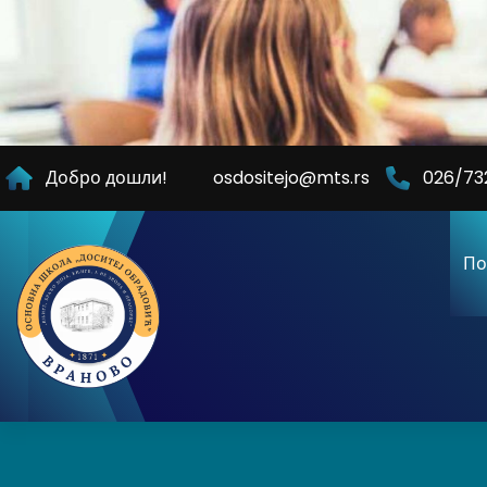
Skip
to
Content
Добро дошли!
osdositejo@mts.rs
026/73
По