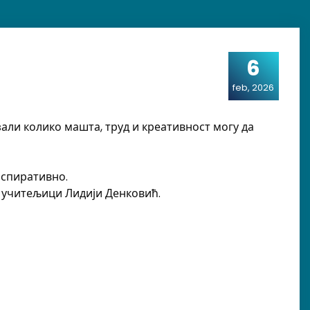
6
feb, 2026
зали колико машта, труд и креативност могу да
нспиративно.
и учитељици Лидији Денковић.