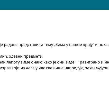
оје радове представили тему „Зима у нашем крају” и пока
лић, одевни предмети.
ли лепоту зиме онако како је они виде — разиграно и и
раз који из часа у час све више напредује, захваљујућ