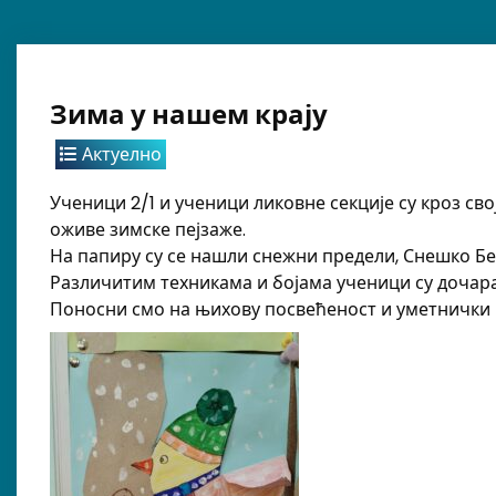
Зима у нашем крају
Актуелно
Ученици 2/1 и ученици ликовне секције су кроз св
оживе зимске пејзаже.
На папиру су се нашли снежни предели, Снешко Бе
Различитим техникама и бојама ученици су дочара
Поносни смо на њихову посвећеност и уметнички из