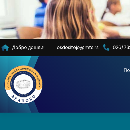
Skip
to
Content
Добро дошли!
osdositejo@mts.rs
026/73
По