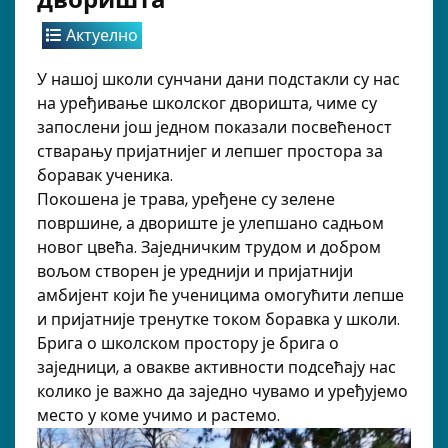
Актуелно
У нашој школи сунчани дани подстакли су нас
на уређивање школског дворишта, чиме су
запослени још једном показали посвећеност
стварању пријатнијег и лепшег простора за
боравак ученика.
Покошена је трава, уређене су зелене
површине, а двориште је улепшано садњом
новог цвећа. Заједничким трудом и добром
вољом створен је уреднији и пријатнији
амбијент који ће ученицима омогућити лепше
и пријатније тренутке током боравка у школи.
Брига о школском простору је брига о
заједници, а овакве активности подсећају нас
колико је важно да заједно чувамо и уређујемо
место у коме учимо и растемо.