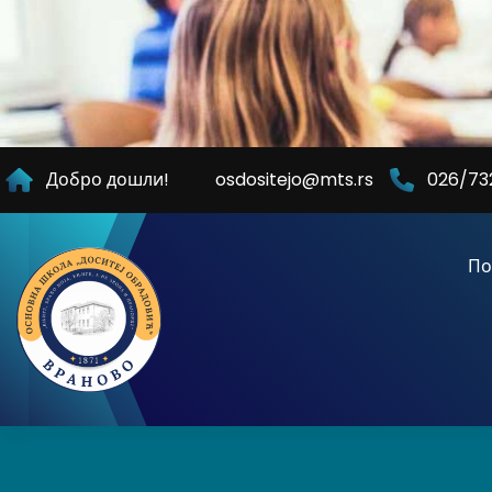
Skip
to
Content
Добро дошли!
osdositejo@mts.rs
026/73
По