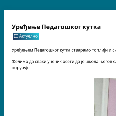
Уређење Педагошког кутка
Актуелно
Уређењем Педагошког кутка стварамо топлији и си
Желимо да сваки ученик осети да је школа његов с
поручује.