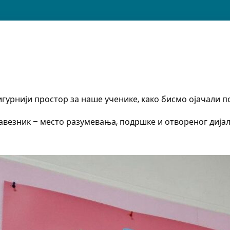
гурнији простор за наше ученике, како бисмо ојачали 
авезник – место разумевања, подршке и отвореног дијал