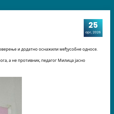
25
apr, 2026
поверење и додатно оснажили међусобне односе.
ога, а не противник, педагог Милица јасно