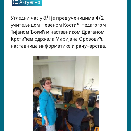
Актуелно
Угледни час у 8/1 је пред ученицима 4/2,
учитељицом Невеном Костић, педагогом
Тијаном Ђокић и наставником Драганом
Крстићем одржала Маријана Орозовић,
наставница информатике и рачунарства.