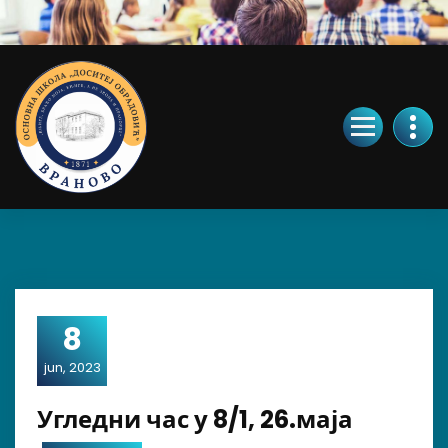
Skip
to
Content
8
jun, 2023
Угледни час у 8/1, 26.маја