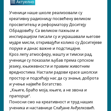
Актуелно
Ученици наше школе реализовали су
креативну радионицу посвећену великом
просветитељу и реформатору Доситеју
Обрадовићу. Са великом пажњом и
инспирацијом писали су и украшавали његове
мудре мисли, откривајући колико су Доситејеве
поруке и данас важне и подстицајне.
Кроз лепу атмосферу, машту и тимски рад,
ученици су показали љубав према српском
језику, књижевности и правим животним
вредностима. Настали радови красе школски
простор и подсећају нас да су знање, доброта
и учење највеће богатство.
„Књиге, браћо моја, књиге, а не звона и
прапорце”.
Поносни смо на креативност и труд наших
ученика и наставнице Слађане Анђелковић.