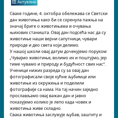
Актуелно
Сваке године, 4. октобра обележава се Светски
дан животиња како би се скренула пажња на
значај бриге о животињама и очувања
њихових станишта. Овај дан подсећа нас да су
животиње наши верни сапутници, чувари
природе и део света који делимо.
У нашој школи овај датум дочекујемо поруком:
„Чувајмо животиње, волимо их и поштујмо, јер
тиме чувамо и природу и будућност свих нас”.
Ученици нижих разреда су за овај дан
фотографисали своје кућне љубимце или
животиње из окружења и поделили
фотографије са нама. На тај начин заједно
прослављамо овај важан дан и јавно
показујемо колико је лепо када човек и
животиња живе складно.
Свака животиња заслужује љубав, заштиту и