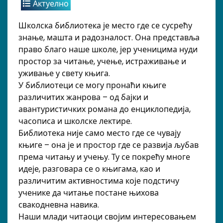
Актуелно
Школска библиотека је место где се сусрећу
знање, машта и радозналост. Она представља
право благо наше школе, јер ученицима нуди
простор за читање, учење, истраживање и
уживање у свету књига.
У библиотеци се могу пронаћи књиге
различитих жанрова – од бајки и
авантуристичких романа до енциклопедија,
часописа и школске лектире.
Библиотека није само место где се чувају
књиге – она је и простор где се развија љубав
према читању и учењу. Ту се покрећу многе
идеје, разговара се о књигама, као и
различитим активностима које подстичу
ученике да читање постане њихова
свакодневна навика.
Наши млади читаоци својим интересовањем