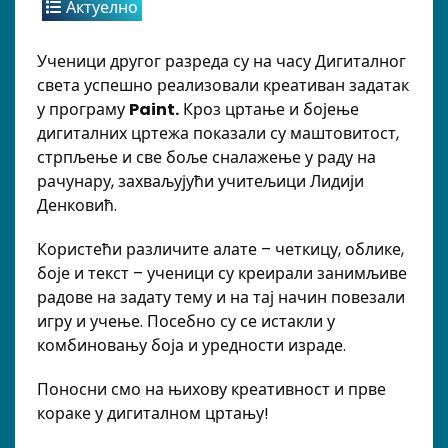
Актуелно
Ученици другог разреда су на часу Дигиталног
света успешно реализовали креативан задатак
у програму
Paint.
Кроз цртање и бојење
дигиталних цртежа показали су маштовитост,
стрпљење и све боље сналажење у раду на
рачунару, захваљујући учитељици Лидији
Денковић.
Користећи различите алате – четкицу, облике,
боје и текст – ученици су креирали занимљиве
радове на задату тему и на тај начин повезали
игру и учење. Посебно су се истакли у
комбиновању боја и уредности израде.
Поносни смо на њихову креативност и прве
кораке у дигиталном цртању!