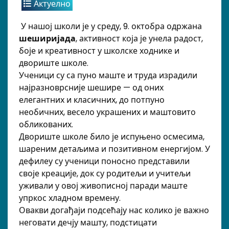
Актуелно
У нашој школи је у среду, 9. октобра одржана
шеширијада
, активност која је унела радост,
боје и креативност у школске ходнике и
двориште школе.
Ученици су са пуно маште и труда израдили
најразноврсније шешире — од оних
елегантних и класичних, до потпуно
необичних, весело украшених и маштовито
обликованих.
Двориште школе било је испуњено осмесима,
шареним детаљима и позитивном енергијом. У
дефилеу су ученици поносно представили
своје креације, док су родитељи и учитељи
уживали у овој живописној паради маште
упркос хладном времену.
Овакви догађаји подсећају нас колико је важно
неговати дечју машту, подстицати