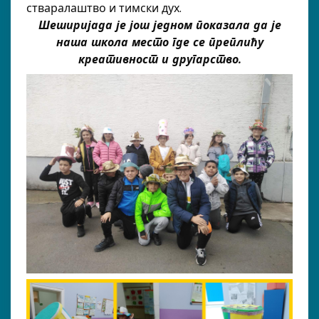
стваралаштво и тимски дух.
Шеширијада је још једном показала да је
наша школа место где се преплићу
креативност и другарство.