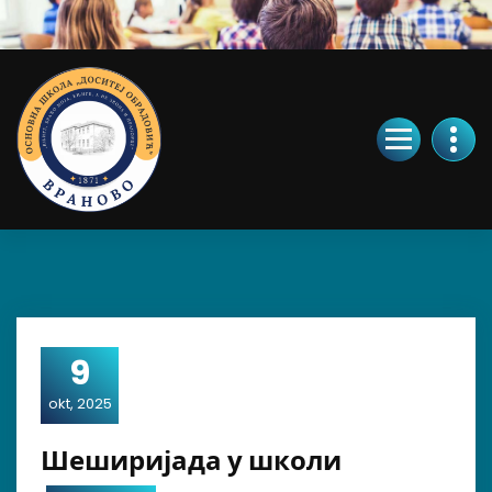
Skip
to
Content
9
okt, 2025
Шеширијада у школи