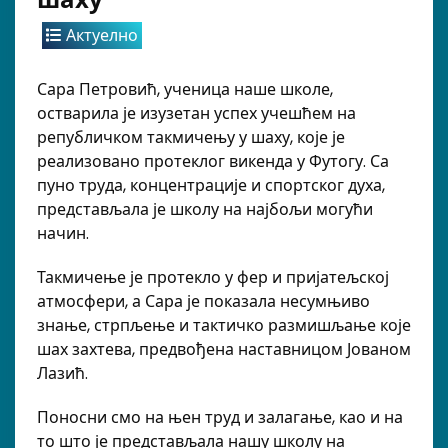
Актуелно
Сара Петровић, ученица наше школе,
остварила је изузетан успех учешћем на
републичком такмичењу у шаху, које је
реализовано протеклог викенда у Футогу. Са
пуно труда, концентрације и спортског духа,
представљала је школу на најбољи могући
начин.
Такмичење је протекло у фер и пријатељској
атмосфери, а Сара је показала несумњиво
знање, стрпљење и тактичко размишљање које
шах захтева, предвођена наставницом Јованом
Лазић.
Поносни смо на њен труд и залагање, као и на
то што је представљала нашу школу на