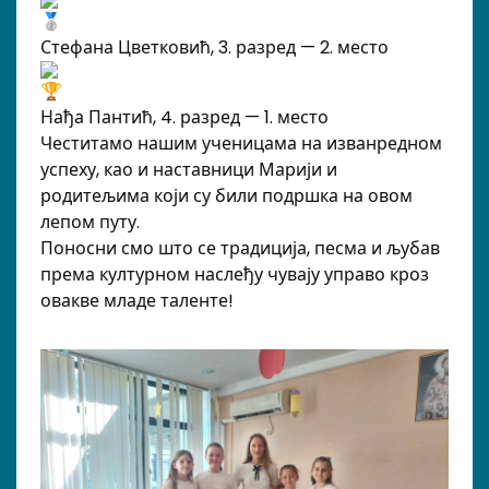
Стефана Цветковић, 3. разред — 2. место
Нађа Пантић, 4. разред — 1. место
Честитамо нашим ученицама на изванредном
успеху, као и наставници Марији и
родитељима који су били подршка на овом
лепом путу.
Поносни смо што се традиција, песма и љубав
према културном наслеђу чувају управо кроз
овакве младе таленте!