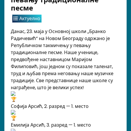
песме
Актуелно
Данас, 23. маја у Основној школи „Бранко
Радичевић” на Новом Београду одржано је
Републичком такмичењу у певању
традиционалне песме. Наше ученице,
предвођене наставницом Маријом
Филиповић, још једном су показале таленат,
труд и љубав према неговању наше музичке
традиције. Све представнице наше школе су
награђене, што је велики успех!
Софија Арсић, 2. разред — 1. место
Емилија Арсић, 3. разред — 1. место