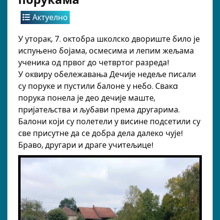
Актуелно
У уторак, 7. октобра школско двориште било је
испуњено бојама, осмесима и лепим жељама
ученика од првог до четвртог разреда!
У оквиру обележавања Дечије недеље писали
су поруке и пустили балоне у небо. Свакa
порука понела је део дечије маште,
пријатељства и љубави према другарима.
Балони који су полетели у висине подсетили су
све присутне да се добра дела далеко чује!
Браво, другари и драге учитељице!