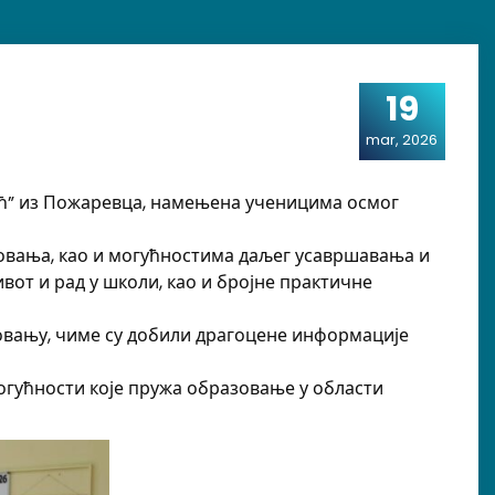
19
mar, 2026
ћ” из Пожаревца, намењена ученицима осмог
овања, као и могућностима даљег усавршавања и
от и рад у школи, као и бројне практичне
овању, чиме су добили драгоцене информације
гућности које пружа образовање у области