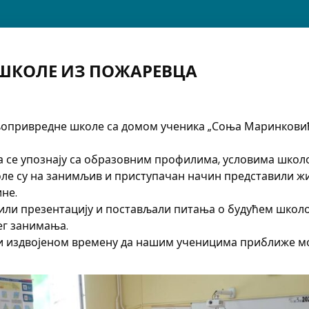
ШКОЛЕ ИЗ ПОЖАРЕВЦА
ољопривредне школе са домом ученика „Соња Маринкови
а се упознају са образовним профилима, условима школ
ле су на занимљив и приступачан начин представили жив
не.
или презентацију и постављали питања о будућем школ
ег занимања.
и издвојеном времену да нашим ученицима приближе мо