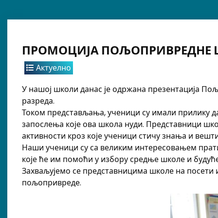
ПРОМОЦИЈА ПОЉОПРИВРЕДНЕ 
Актуелно
У нашој школи данас је одржана презентација П
разреда.
Током представљања, ученици су имали прилику д
запослења које ова школа нуди. Представници шко
активности кроз које ученици стичу знања и вешти
Наши ученици су са великим интересовањем прат
које ће им помоћи у избору средње школе и будућ
Захваљујемо се представницима школе на посети 
пољопривреде.