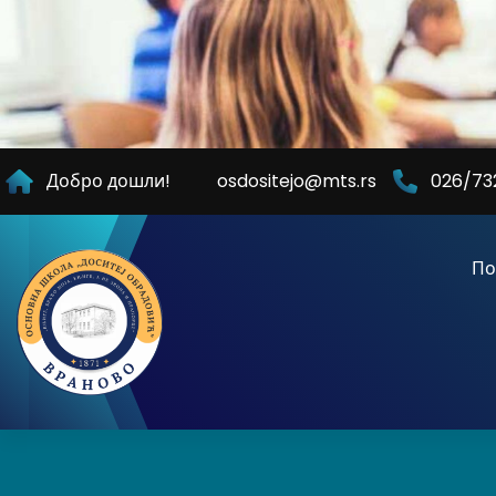
Skip
to
Content
Добро дошли!
osdositejo@mts.rs
026/73
По