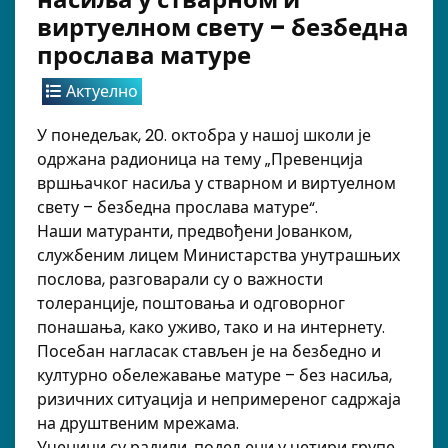
виртуелном свету – безбедна
прослава матуре
Актуелно
У понедељак, 20. октобра у нашој школи је
одржана радионица на тему „Превенција
вршњачког насиља у стварном и виртуелном
свету – безбедна прослава матуре“.
Наши матуранти, предвођени Јованком,
службеним лицем Министарства унутрашњих
послова, разговарали су о важности
толеранције, поштовања и одговорног
понашања, како уживо, тако и на интернету.
Посебан нагласак стављен је на безбедно и
културно обележавање матуре – без насиља,
ризичних ситуација и непримереног садржаја
на друштвеним мрежама.
Ученици су радили, подељени у четири групе,