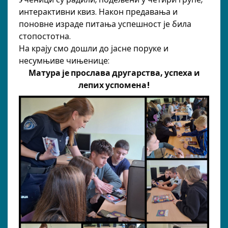
интерактивни квиз. Након предавања и
поновне израде питања успешност је била
стопостотна.
На крају смо дошли до јасне поруке и
несумњиве чињенице:
Матура је прослава другарства, успеха и
лепих успомена!