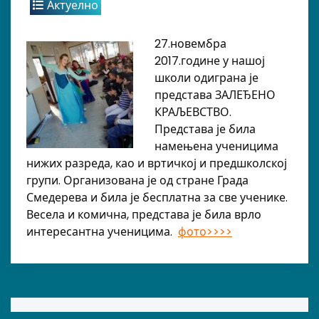
Актуелно
27.новембра
2017.године у нашој
школи одиграна је
представа ЗАЛЕЂЕНО
КРАЉЕВСТВО.
Представа је била
намењена ученицима
нижих разреда, као и вртичкој и предшколској
групи. Организована је од стране Града
Смедерева и била је бесплатна за све ученике.
Весела и комична, представа је била врло
интересантна ученицима.
фото>>>>