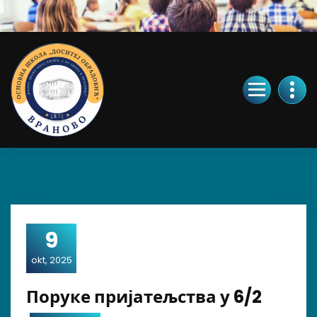
Skip
to
Content
9
okt, 2025
Поруке пријатељства у 6/2