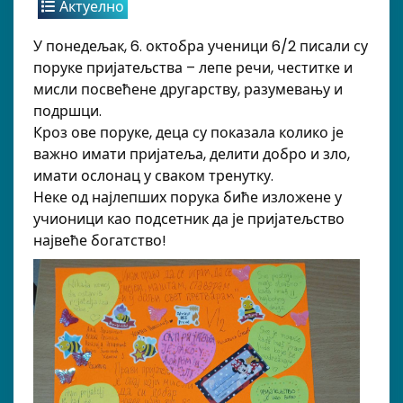
Актуелно
У понедељак, 6. октобра ученици 6/2 писали су
поруке пријатељства – лепе речи, честитке и
мисли посвећене другарству, разумевању и
подршци.
Кроз ове поруке, деца су показала колико је
важно имати пријатеља, делити добро и зло,
имати ослонац у сваком тренутку.
Неке од најлепших порука биће изложене у
учионици као подсетник да је пријатељство
највеће богатство!