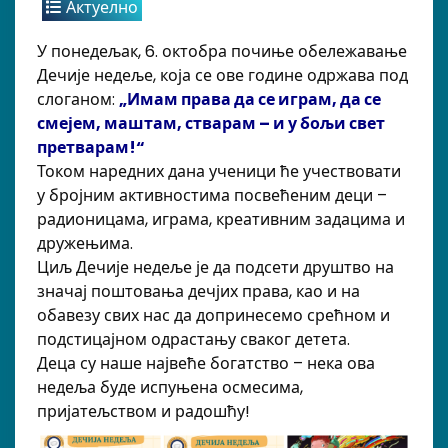
Актуелно
У понедељак, 6. октобра почиње обележавање
Дечије недеље, која се ове године одржава под
слоганом:
„Имам права да се играм, да се
смејем, маштам, стварам – и у бољи свет
претварам!“
Током наредних дана ученици ће учествовати
у бројним активностима посвећеним деци –
радионицама, играма, креативним задацима и
дружењима.
Циљ Дечије недеље је да подсети друштво на
значај поштовања дечјих права, као и на
обавезу свих нас да допринесемо срећном и
подстицајном одрастању сваког детета.
Деца су наше највеће богатство – нека ова
недеља буде испуњена осмесима,
пријатељством и радошћу!