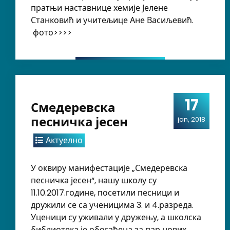
пратњи наставнице хемије Јелене
Станковић и учитељице Ане Васиљевић.
фото>>>>
17
Смедеревска
песничка јесен
jan, 2018
Актуелно
У оквиру манифестације „Смедеревска
песничка јесен“, нашу школу су
11.10.2017.године, посетили песници и
дружили се са ученицима 3. и 4.разреда.
Уценици су уживали у дружењу, а школска
библиотека је обогаћена за пар нових