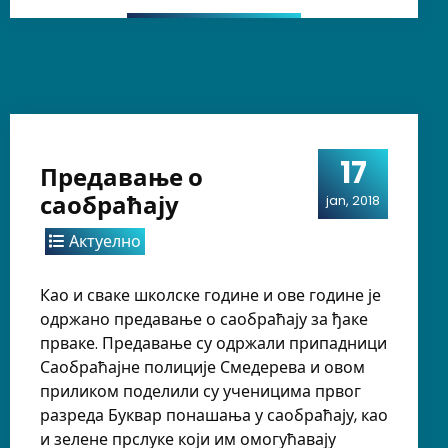
17
Предавање о
саобраћају
jan, 2018
Актуелно
Као и сваке школске године и ове године је
одржано предавање о саобраћају за ђаке
прваке. Предавање су одржали припадници
Саобраћајне полиције Смедерева и овом
приликом поделили су ученицима првог
разреда Буквар понашања у саобраћају, као
и зелене прслуке који им омогућавају