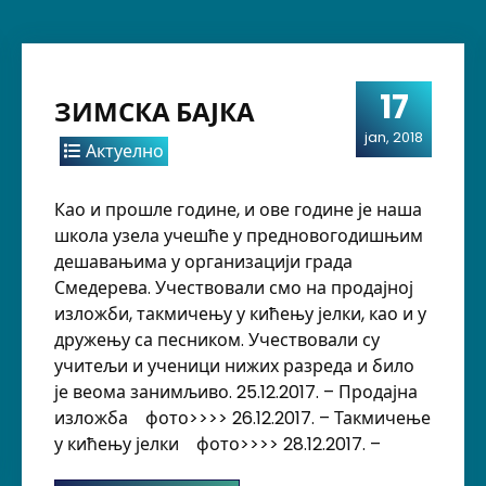
17
ЗИМСКА БАЈКА
jan, 2018
Актуелно
Као и прошле године, и ове године је наша
школа узела учешће у предновогодишњим
дешавањима у организацији града
Смедерева. Учествовали смо на продајној
изложби, такмичењу у кићењу јелки, као и у
дружењу са песником. Учествовали су
учитељи и ученици нижих разреда и било
је веома занимљиво. 25.12.2017. – Продајна
изложба фото>>>> 26.12.2017. – Такмичење
у кићењу јелки фото>>>> 28.12.2017. –