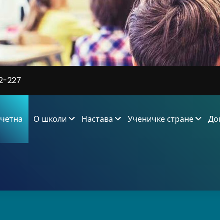
2-227
четна
О школи
Настава
Ученичке стране
До