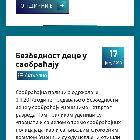
ЗИМСКА БАЈКА
ОПШИРНИЈЕ
17
Безбедност деце у
саобраћају
jan, 2018
Актуелно
Саобраћајна полиција одржала је
3.11.2017.године предавање о безбедности
деце у саобраћају уценицима четвртог
разреда. Том приликом уценици су
упознати и са делом опреме саобраћајних
полицајаца, као и са њиховим службеним
возилом. Уценици су одушевљени отишли