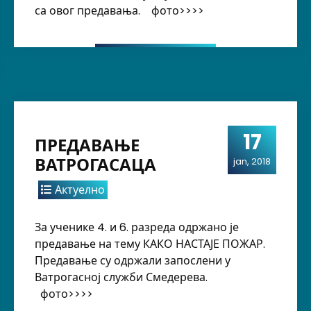
са овог предавања. фото>>>>
17
ПРЕДАВАЊЕ
ВАТРОГАСАЦА
jan, 2018
Актуелно
За ученике 4. и 6. разреда одржано је
предавање на тему КАКО НАСТАЈЕ ПОЖАР.
Предавање су одржали запослени у
Ватрогасној служби Смедерева.
фото>>>>