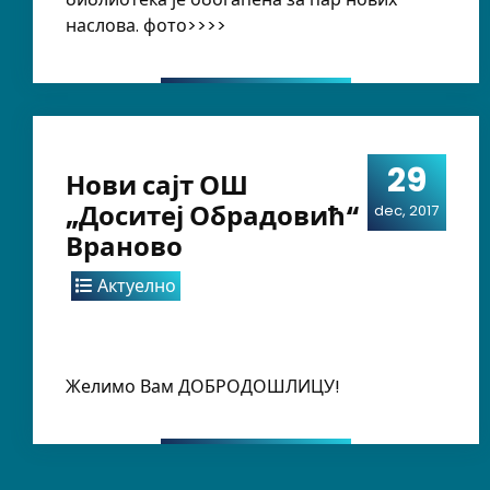
наслова. фото>>>>
29
Нови сајт ОШ
„Доситеј Обрадовић“
dec, 2017
Враново
Актуелно
Желимо Вам ДОБРОДОШЛИЦУ!