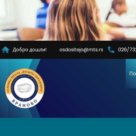
Skip
to
Content
Добро дошли!
osdositejo@mts.rs
026/73
По