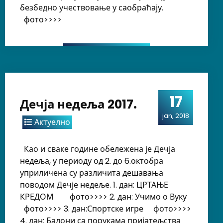
безбедно учествовање у саобраћају.
фото>>>>
17
Дечја недеља 2017.
jan, 2018
Актуелно
Као и сваке године обележена је Дечја
недеља, у периоду од 2. до 6.октобра
уприличена су различита дешавања
поводом Дечје недеље. 1. дан: ЦРТАЊЕ
КРЕДОМ фото>>>> 2. дан: Учимо о Вуку
фото>>>> 3. дан:Спортске игре фото>>>>
4. дан: Балони са порукама пријатељства