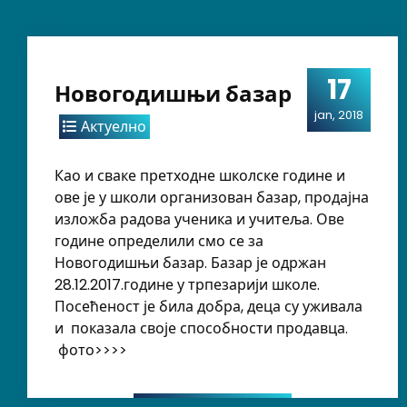
17
Новогодишњи базар
jan, 2018
Актуелно
Као и сваке претходне школске године и
ове је у школи организован базар, продајна
изложба радова ученика и учитеља. Ове
године определили смо се за
Новогодишњи базар. Базар је одржан
28.12.2017.године у трпезарији школе.
Посећеност је била добра, деца су уживала
и показала своје способности продавца.
фото>>>>