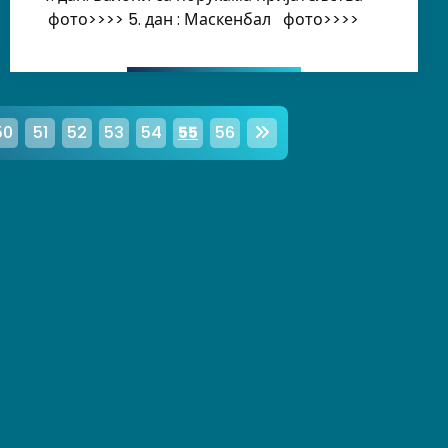
фото>>>> 5. дан : Маскенбал фото>>>>
50
51
52
53
54
55
56