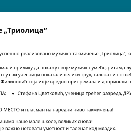
 „Триолица”
е успешно реализовано музичко такмичење „Триолица”, к
имали прилику да покажу своје музичко умеће, ритам, сл
р су сви учесници показали велики труд, таленат и посве
Филиповић која их је вредно припремала и допринели о
ЛА;
Стефана Цветковић, ученица трећег разреда, Д
ВО МЕСТО и пласман на наредни ниво такмичења!
цима наше мале школе, великих снова!
је важно неговати уметност и таленат код младих.