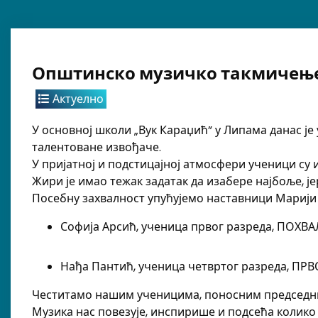
Општинско музичко такмичење
Актуелно
У основној школи „Вук Караџић” у Липама данас ј
талентоване извођаче.
У пријатној и подстицајној атмосфери ученици су 
Жири је имао тежак задатак да изабере најбоље, је
Посебну захвалност упућујемо наставници Марији 
Софија Арсић, ученица првог разреда, ПОХВА
Нађа Пантић, ученица четвртог разреда, ПР
Честитамо нашим ученицима, поносним председни
Музика нас повезује, инспирише и подсећа колико 