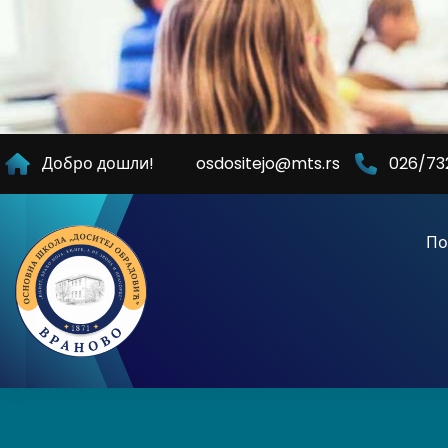
Skip
to
Content
Добро дошли!
osdositejo@mts.rs
026/73
По