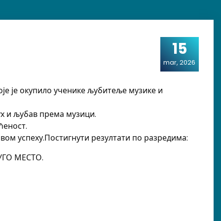
15
mar, 2026
оје је окупило ученике љубитеље музике и
ух и љубав према музици.
ћеност.
вом успеху.
Постигнути резултати по разредима:
РУГО МЕСТО.