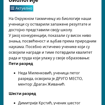
Актуелно
На Окружном такмичењу из биологије наши
ученици су остварили запажене резултате и
достојно представили своју школу.
У јакој конкуренцији, показали су висок ниво
знања, посвећеност и љубав према природним
наукама. Посебно истичемо ученике који су
освојили награде и тиме потврдили квалитет
рада и труда који улажу у своје образовање:
Пети разред
Неда Миленковић, ученица петог
разреда, освојила је ДРУГО МЕСТО,
ментор: Драган Живанић.
Шести разред
Димитрије Крстић, ученик шестог