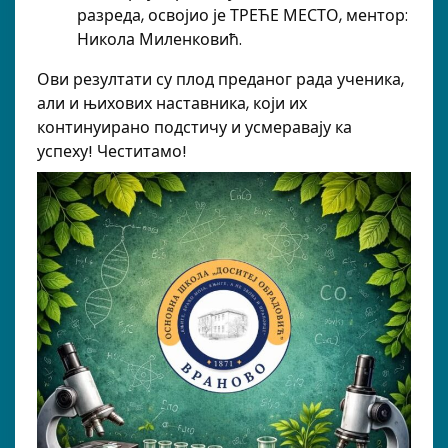
разреда, освојио је ТРЕЋЕ МЕСТО, ментор:
Никола Миленковић.
Ови резултати су плод преданог рада ученика,
али и њихових наставника, који их
континуирано подстичу и усмеравају ка
успеху! Честитамо!