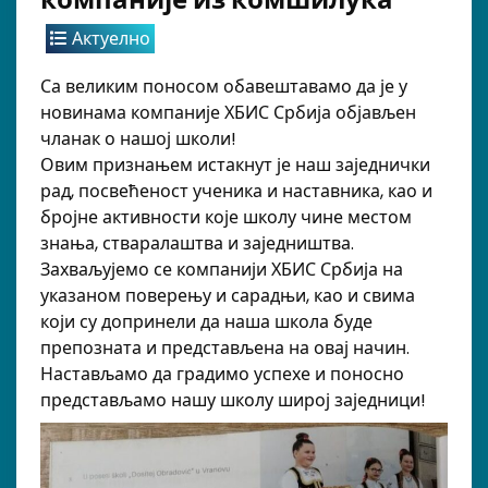
Актуелно
Са великим поносом обавештавамо да је у
новинама компаније ХБИС Србија објављен
чланак о нашој школи!
Овим признањем истакнут је наш заједнички
рад, посвећеност ученика и наставника, као и
бројне активности које школу чине местом
знања, стваралаштва и заједништва.
Захваљујемо се компанији ХБИС Србија на
указаном поверењу и сарадњи, као и свима
који су допринели да наша школа буде
препозната и представљена на овај начин.
Настављамо да градимо успехе и поносно
представљамо нашу школу широј заједници!