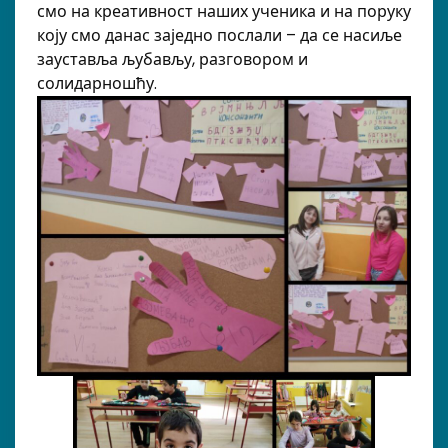
смо на креативност наших ученика и на поруку
коју смо данас заједно послали – да се насиље
зауставља љубављу, разговором и
солидарношћу.