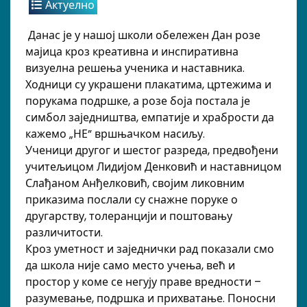
Актуелно
Данас је у нашој школи обележен Дан розе
мајица кроз креативна и инспиративна
визуелна решења ученика и наставника.
Ходници су украшени плакатима, цртежима и
порукама подршке, а розе боја постала је
симбол заједништва, емпатије и храбрости да
кажемо „НЕ” вршњачком насиљу.
Ученици другог и шестог разреда, предвођени
учитељицом Лидијом Денковић и наставницом
Слађаном Анђелковић, својим ликовним
приказима послали су снажне поруке о
другарству, толеранцији и поштовању
различитости.
К
роз уметност и заједнички рад показали смо
да школа није само место учења, већ и
простор у коме се негују праве вредности –
разумевање, подршка и прихватање. Поносни