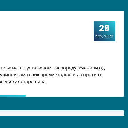
29
nov, 2020
читељима, по устаљеном распореду. Ученици од
 учионицама свих предмета, као и да прате тв
дељењских старешина.