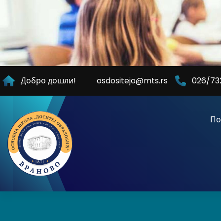
Skip
to
Content
Добро дошли!
osdositejo@mts.rs
026/73
По