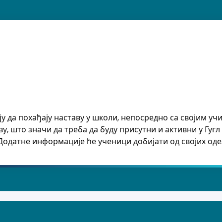
 да похађају наставу у школи, непосредно са својим у
, што значи да треба да буду присутни и активни у Гугл
 Додатне информације ће ученици добијати од својих о