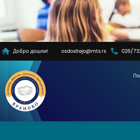
Skip
to
Content
Добро дошли!
osdositejo@mts.rs
026/73
По