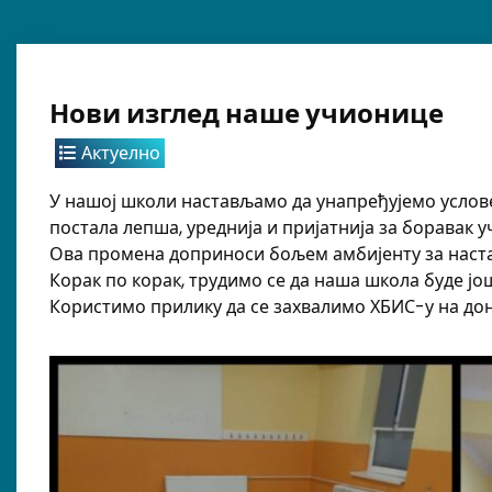
Нови изглед наше учионице
Актуелно
У нашој школи настављамо да унапређујемо услове 
постала лепша, уреднија и пријатнија за боравак у
Ова промена доприноси бољем амбијенту за настав
Корак по корак, трудимо се да наша школа буде ј
Користимо прилику да се захвалимо ХБИС-у на до