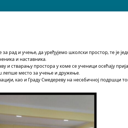
за рад и учење, да уређујемо школски простор, те је је
ченика и наставника.
у и стварању простора у коме се ученици осећају прија
ош лепше место за учење и дружење.
нацији, као и Граду Смедереву на несебичној подршци т