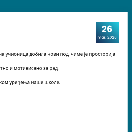
26
mar, 2026
дна учионица добила нови под, чиме је просторија
тно и мотивисано за рад.
оком уређења наше школе.