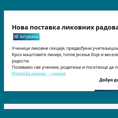
Нова поставка ликовних радова
Актуелно
Ученици ликовне секције, предвођени учитељицом 
Кроз маштовите линије, топле јесење боје и весел
радости.
Позивамо све ученике, родитеље и посетиоце да п
Изложба радова – снимак
Добро до