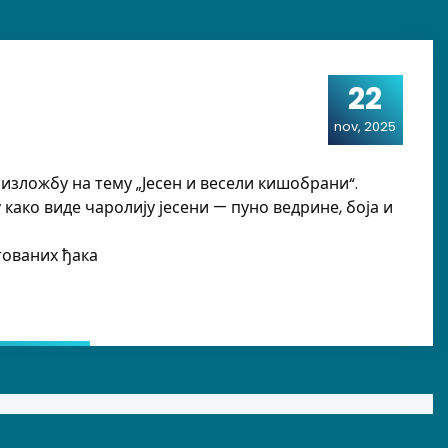
22
nov, 2025
зложбу на тему „Јесен и весели кишобрани“.
како виде чаролију јесени — пуно ведрине, боја и
тованих ђака