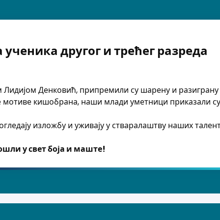
 ученика другог и трећег разреда
Лидијом Денковић, припремили су шарену и разиграну и
е мотиве кишобрана, наши млади уметници приказали су 
огледају изложбу и уживају у стваралаштву наших тален
шли у свет боја и маште!