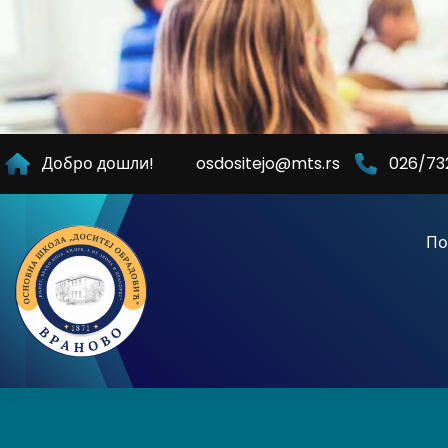
Skip
to
Content
Добро дошли!
osdositejo@mts.rs
026/73
По