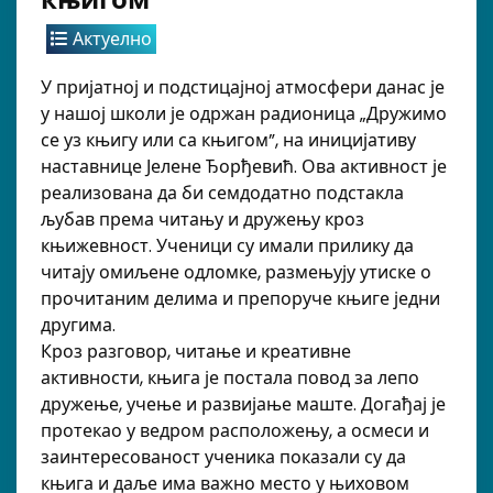
Актуелно
У пријатној и подстицајној атмосфери данас је
у нашој школи је одржан радионица „Дружимо
се уз књигу или са књигом”, на иницијативу
наставнице Јелене Ђорђевић. Ова активност је
реализована да би семдодатно подстакла
љубав према читању и дружењу кроз
књижевност. Ученици су имали прилику да
читају омиљене одломке, размењују утиске о
прочитаним делима и препоруче књиге једни
другима.
Кроз разговор, читање и креативне
активности, књига је постала повод за лепо
дружење, учење и развијање маште. Догађај је
протекао у ведром расположењу, а осмеси и
заинтересованост ученика показали су да
књига и даље има важно место у њиховом