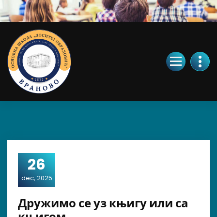
Skip
to
Content
26
dec, 2025
Дружимо се уз књигу или са
књигом