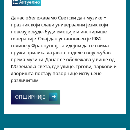
Актуелно
Данас обележавамо Светски дан музике –
празник који слави универзални језик који
повезује људе, буди емоције и инспирише
генерације. Овај дан установљен је 1982.
године у Француској, са идејом да се свима
пружи прилика да јавно поделе своју љубав
према музици. Данас се обележава у више од
120 земаља света, где улице, тргови, паркови и
дворишта постају позорнице испуњене
различитим
Светски дан музике – 21. јун
ОПШИРНИЈЕ