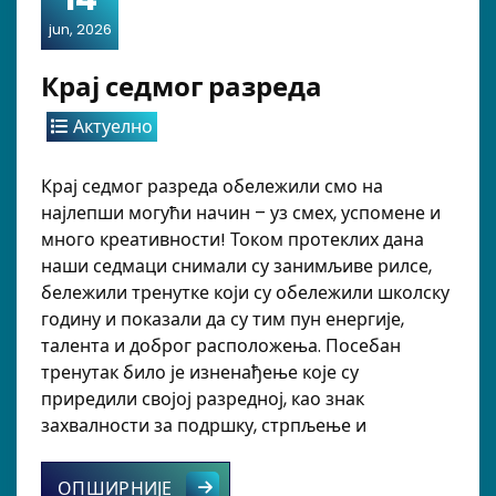
jun, 2026
Крај седмог разреда
Актуелно
Крај седмог разреда обележили смо на
најлепши могући начин – уз смех, успомене и
много креативности! Током протеклих дана
наши седмаци снимали су занимљиве рилсе,
бележили тренутке који су обележили школску
годину и показали да су тим пун енергије,
талента и доброг расположења. Посебан
тренутак било је изненађење које су
приредили својој разредној, као знак
захвалности за подршку, стрпљење и
Крај седмог разреда
ОПШИРНИЈЕ