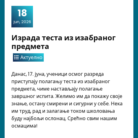
18
jun, 2026
Израда теста из изабраног
предмета
Актуелно
Данас, 17. јуна, ученици осмог разреда
приступају полагању теста из изабраног
предмета, чиме настављају полагање
завршног испита. Желимо им да покажу своје
знање, остану смирени и сигурни у себе. Нека
им труд, рад и залагање током школовања
буду најбољи ослонац. Срећно свим нашим
осмацима!