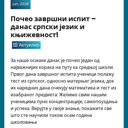
jun, 2026
Почео завршни испит –
данас српски језик и
књижевност!
Актуелно
За наше осмаке данас је почео један од
најважнијих корака на путу ка средњој школи.
Првог дана завршног испита ученици полажу
тест из српског, односно матерњег језика, док
их наредних дана очекују математика и тест из
изабраног предмета. Желимо свим нашим
ученицима пуно концентрације, самопоуздања
и успеха. Верујте у своје знање, покажите све
што сте научили током осам година
школовања