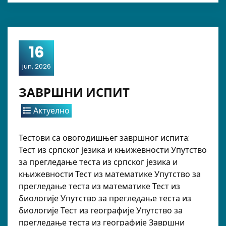
16
jun, 2026
ЗАВРШНИ ИСПИТ
Актуелно
Тестови са овогодишњег завршног испита:
Тест из српског језика и књижевности Упутство
за прегледање теста из српског језика и
књижевности Тест из математике Упутство за
прегледање теста из математике Тест из
биологије Упутство за прегледање теста из
биологије Тест из географије Упутство за
прегледање теста из географије Завршни