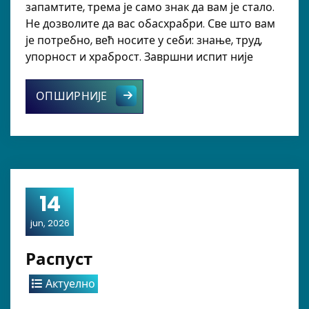
запамтите, трема је само знак да вам је стало.
Не дозволите да вас обасхрабри. Све што вам
је потребно, већ носите у себи: знање, труд,
упорност и храброст. Завршни испит није
Порука нашим осмацима
ОПШИРНИЈЕ
14
jun, 2026
Распуст
Актуелно