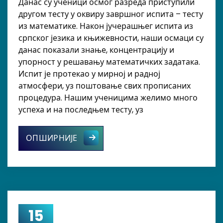
Данас су ученици осмог разреда приступили
другом тесту у оквиру завршног испита – тесту
из математике. Након јучерашњег испита из
српског језика и књижевности, наши осмаци су
данас показали знање, концентрацију и
упорност у решавању математичких задатака.
Испит је протекао у мирној и радној
атмосфери, уз поштовање свих прописаних
процедура. Нашим ученицима желимо много
успеха и на последњем тесту, уз
Други дан завршног испита – мате
ОПШИРНИЈЕ
15