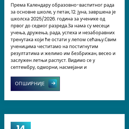
Према Календару образовно-васпитног рада
за основне школе, у петак, 12. јуна, завршена је
школска 2025/2026. година за ученике од
првог до седмог разреда.За нама су месеци
учења, дружења, рада, успеха и незаборавних
тренутака који ће остати у лепом сећању.Свим
ученицима честитамо на постигнутим
резултатима и желимо им безбрижан, весео и
заслужен летњи распуст. Видимо се у
септембру, одморни, насмејани и
Распуст
ОПШИРНИЈЕ
14