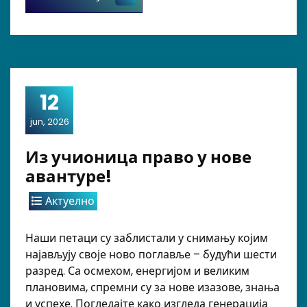
12
jun, 2026
Из учионица право у нове
авантуре!
Актуелно
Наши петаци су заблистали у снимању којим
најављују своје ново поглавље – будући шести
разред. Са осмехом, енергијом и великим
плановима, спремни су за нове изазове, знања
и успехе. Погледајте како изгледа генерација