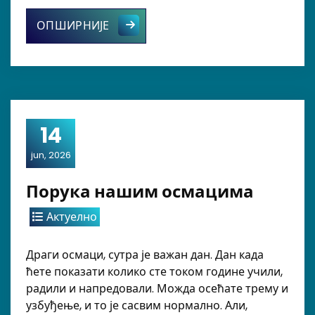
Почео завршни испит – данас српск
ОПШИРНИЈЕ
14
jun, 2026
Порука нашим осмацима
Актуелно
Драги осмаци, сутра је важан дан. Дан када
ћете показати колико сте током године учили,
радили и напредовали. Можда осећате трему и
узбуђење, и то је сасвим нормално. Али,