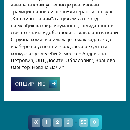
давалаца крви, успешно је реализован
традиционални ликовно-литерарни конкурс
„Крв живот значи“, са циљем да се код
најмлађих развијају хуманост, солидарност и
свест о значају добровољног давалаштва крви.
Стручна комисија имала је тежак задатак да
изабере најуспешније радове, а резултати
конкурса су следећи: 2. место – Андријана
Петровић, ОШ „Доситеј Обрадовић“, Враново
(ментор: Невена Дачић
Успешно реализован конкурс „Крв 
ОПШИРНИЈЕ
P
…
1
2
3
55