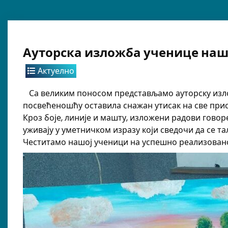
Ауторска изложба ученице на
Актуелно
Са великим поносом представљамо ауторску изложб
посвећеношћу оставила снажан утисак на све прис
Кроз боје, линије и машту, изложени радови говор
уживају у уметничком изразу који сведочи да се т
Честитамо нашој ученици на успешно реализованој