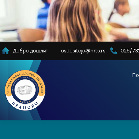
Skip
to
Content
Добро дошли!
osdositejo@mts.rs
026/73
По