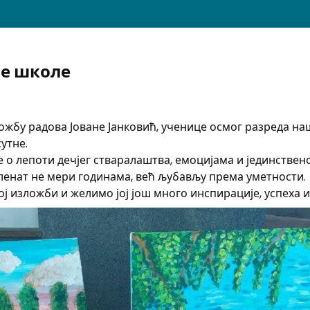
ше школе
у радова Јоване Јанковић, ученице осмог разреда наше
утне.
е о лепоти дечјег стваралаштва, емоцијама и јединствен
аленат не мери годинама, већ љубављу према уметности.
 изложби и желимо јој још много инспирације, успеха и