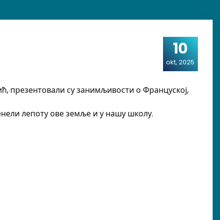
10
okt, 2025
вић, презентовали су занимљивости о Француској,
енели лепоту ове земље и у нашу школу.