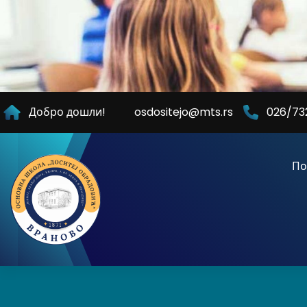
Skip
to
Content
Добро дошли!
osdositejo@mts.rs
026/73
По