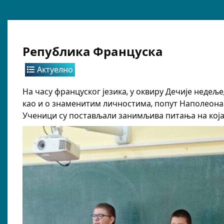
Република Француска
Актуелно
На часу француског језика, у оквиру Дечије недељ
као и о знаменитим личностима, попут Наполеона
Ученици су постављали занимљива питања на која 