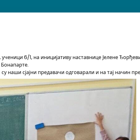
е, ученици 6/1, на иницијативу наставнице Јелене Ђорђе
 Бонапарте.
су наши сјајни предавачи одговарали и на тај начин пр